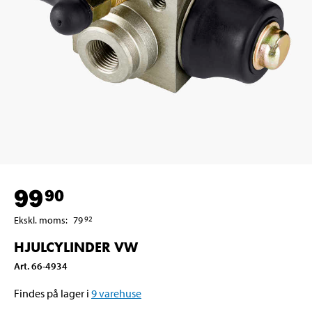
99
90
Ekskl. moms
:
79
92
HJULCYLINDER VW
Art
.
66-4934
Findes på lager i
9
varehuse