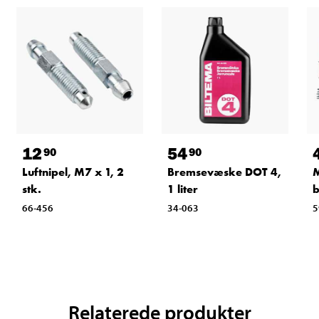
12
54
90
90
Luftnipel, M7 x 1, 2
Bremsevæske DOT 4,
M
stk.
1 liter
66-456
34-063
5
Relaterede produkter