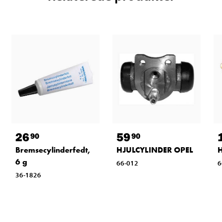
26
59
90
90
Bremsecylinderfedt,
HJULCYLINDER OPEL
6 g
66-012
6
36-1826