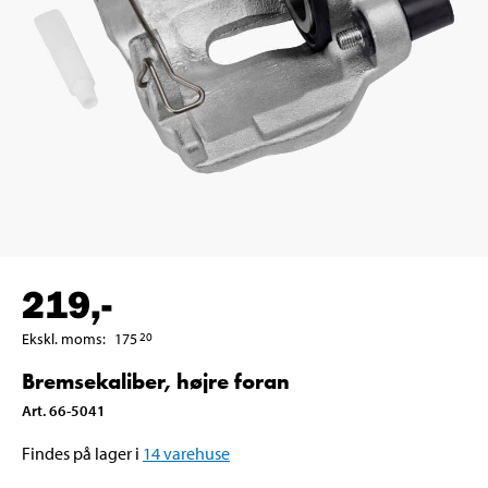
219
,-
Ekskl. moms
:
175
20
Bremsekaliber, højre foran
Art
.
66-5041
Findes på lager i
14
varehuse