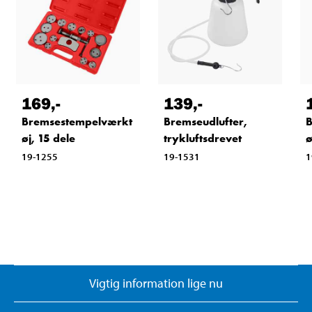
169
,-
139
,-
Bremsestempelværkt
Bremseudlufter,
B
øj, 15 dele
trykluftsdrevet
ø
19-1255
19-1531
1
Vigtig information lige nu