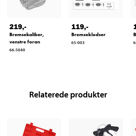
219
,-
119
,-
Bremsekaliber,
Bremseklodser
B
venstre foran
65-003
6
66-5040
Relaterede produkter