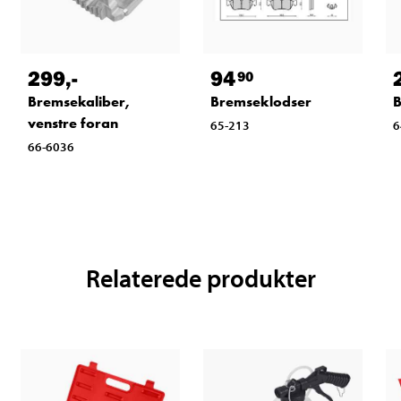
299
,-
94
90
Bremsekaliber,
Bremseklodser
B
venstre foran
65-213
6
66-6036
Relaterede produkter