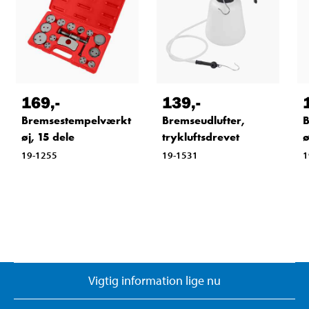
169
,-
139
,-
Bremsestempelværkt
Bremseudlufter,
B
øj, 15 dele
trykluftsdrevet
ø
19-1255
19-1531
1
Vigtig information lige nu