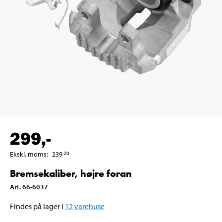
299
,-
Ekskl. moms
:
239
20
Bremsekaliber, højre foran
Art
.
66-6037
Findes på lager i
12
varehuse