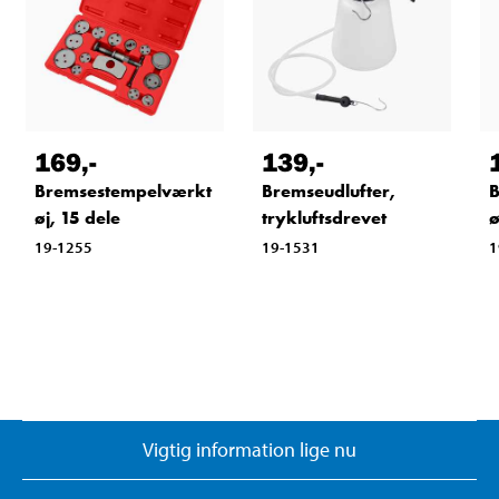
169
,-
139
,-
Bremsestempelværkt
Bremseudlufter,
B
øj, 15 dele
trykluftsdrevet
ø
19-1255
19-1531
1
Vigtig information lige nu