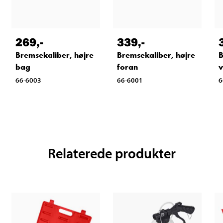
269
,-
339
,-
Bremsekaliber, højre
Bremsekaliber, højre
B
bag
foran
v
66-6003
66-6001
6
Relaterede produkter