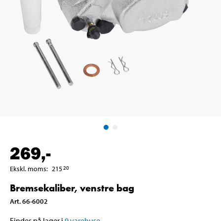
269
,-
Ekskl. moms
:
215
20
Bremsekaliber, venstre bag
Art
.
66-6002
Findes på lager i
9
varehuse