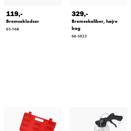
119
,-
329
,-
Bremseklodser
Bremsekaliber, højre
bag
65-168
66-5023