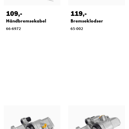
109
,-
119
,-
Håndbremsekabel
Bremseklodser
66-6972
65-002