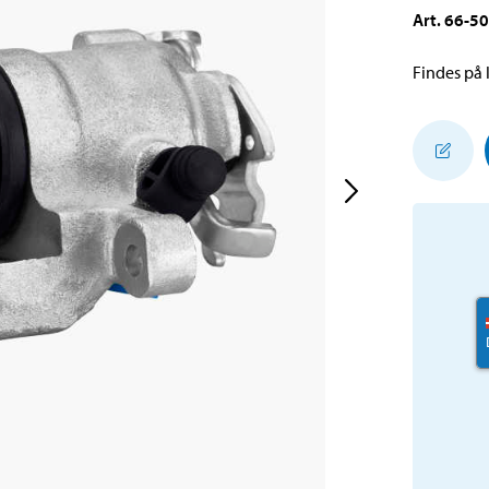
Art
.
66-5
Findes på l