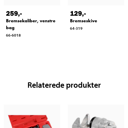
259
,-
129
,-
Bremsekaliber, venstre
Bremseskive
bag
64-319
66-6018
Relaterede produkter