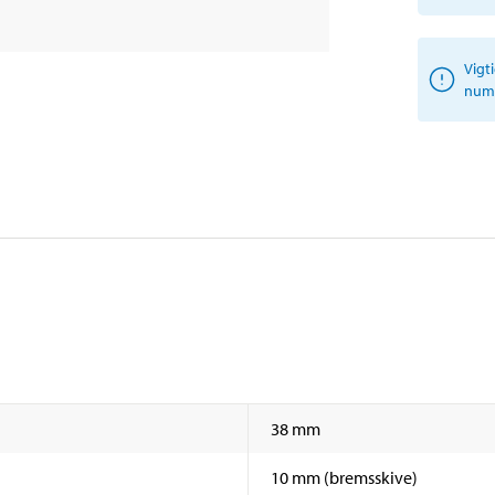
Vigt
numm
38 mm
10 mm (bremsskive)