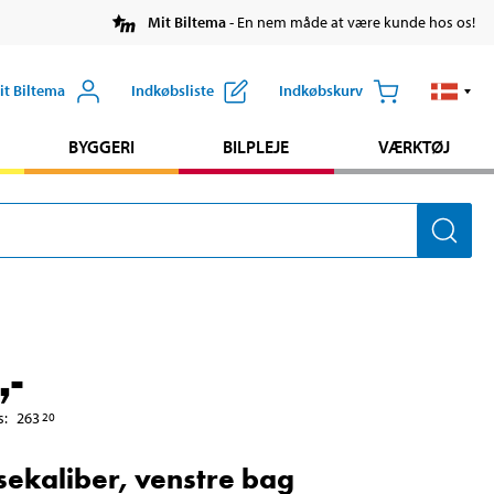
Mit Biltema
- En nem måde at være kunde hos os!
it Biltema
Indkøbsliste
Indkøbskurv
BYGGERI
BILPLEJE
VÆRKTØJ
,-
s
:
263
20
ekaliber, venstre bag