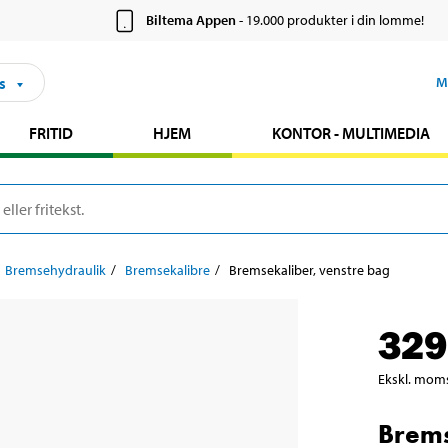
Biltema Appen
- 19.000 produkter i din lomme!
s
M
FRITID
HJEM
KONTOR - MULTIMEDIA
Bremsehydraulik
Bremsekalibre
Bremsekaliber, venstre bag
329
Ekskl. mom
Brems