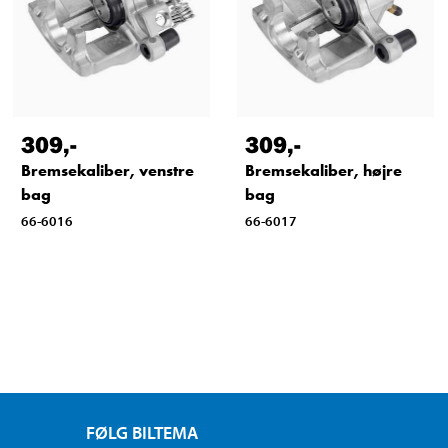
309
,-
309
,-
Bremsekaliber, venstre
Bremsekaliber, højre
bag
bag
66-6016
66-6017
FØLG BILTEMA