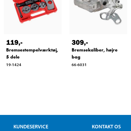
119
,-
309
,-
Bremsestempelværktøj,
Bremsekaliber, højre
5 dele
bag
19-1424
66-6031
KUNDESERVICE
KONTAKT OS