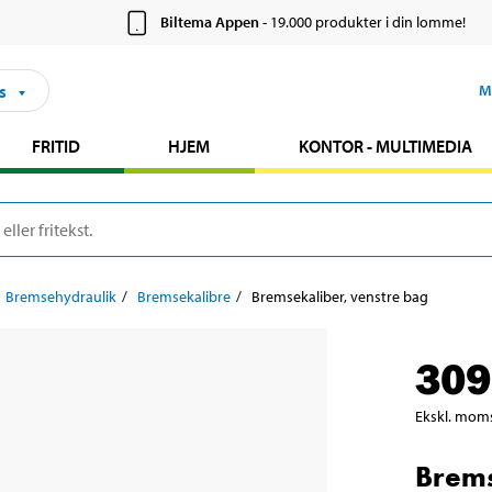
Biltema Appen
- 19.000 produkter i din lomme!
s
M
FRITID
HJEM
KONTOR - MULTIMEDIA
Bremsehydraulik
Bremsekalibre
Bremsekaliber, venstre bag
309
Ekskl. mom
Brems