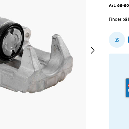
Art
.
66-6
Findes på l