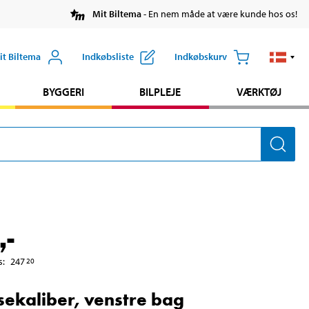
Mit Biltema
- En nem måde at være kunde hos os!
it Biltema
Indkøbsliste
Indkøbskurv
BYGGERI
BILPLEJE
VÆRKTØJ
,-
s
:
247
20
ekaliber, venstre bag