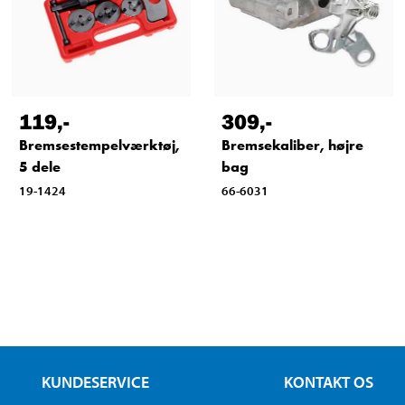
119
,-
309
,-
Bremsestempelværktøj,
Bremsekaliber, højre
5 dele
bag
19-1424
66-6031
KUNDESERVICE
KONTAKT OS