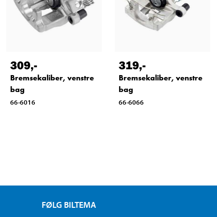
309
,-
319
,-
Bremsekaliber, venstre
Bremsekaliber, venstre
bag
bag
66-6016
66-6066
FØLG BILTEMA