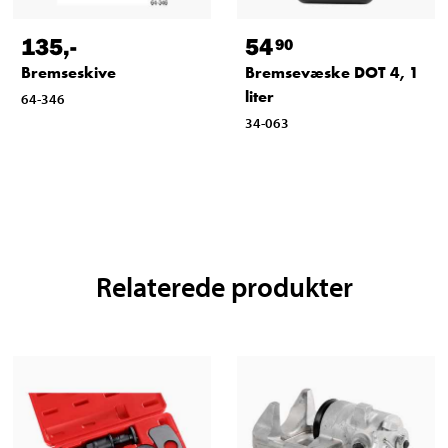
135
,-
54
90
Bremseskive
Bremsevæske DOT 4, 1
liter
64-346
34-063
Relaterede produkter