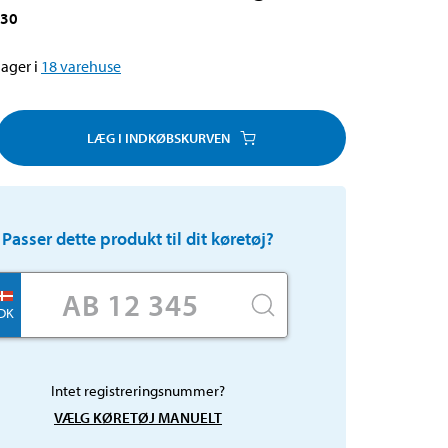
030
ager i
18
varehuse
LÆG I INDKØBSKURVEN
Passer dette produkt til dit køretøj?
DK
Intet registreringsnummer?
VÆLG KØRETØJ MANUELT