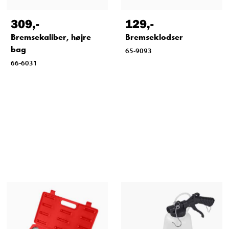
309
,-
129
,-
Bremsekaliber, højre
Bremseklodser
bag
65-9093
66-6031