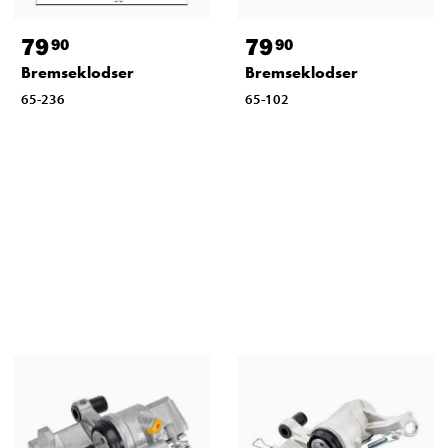
79
79
90
90
Bremseklodser
Bremseklodser
65-236
65-102