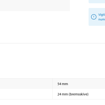
Vigt
numm
54 mm
24 mm (bremsskive)