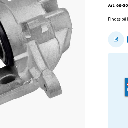
Art
.
66-5
Findes på l