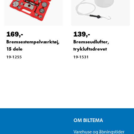
169
,-
139
,-
Bremsestempelværktøj,
Bremseudlufter,
15 dele
trykluftsdrevet
19-1255
19-1531
OM BILTEMA
Varehuse og åbningstider