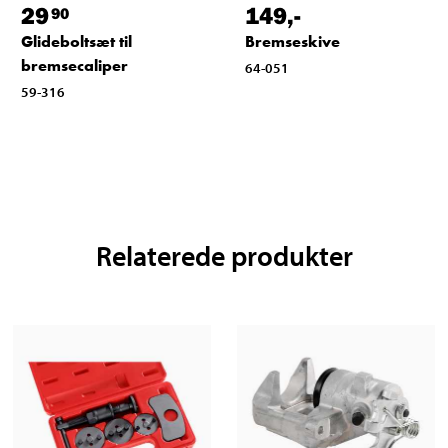
29
149
,-
90
Glideboltsæt til
Bremseskive
bremsecaliper
64-051
59-316
Relaterede produkter