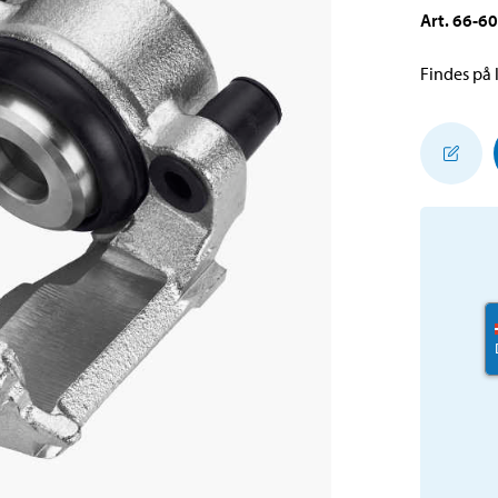
Art
.
66-6
Findes på l