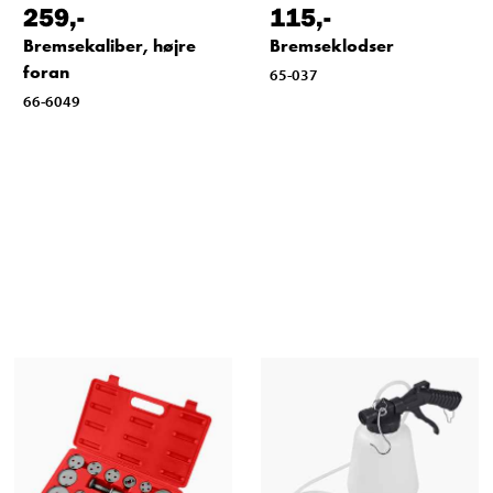
259
,-
115
,-
Bremsekaliber, højre
Bremseklodser
foran
65-037
66-6049