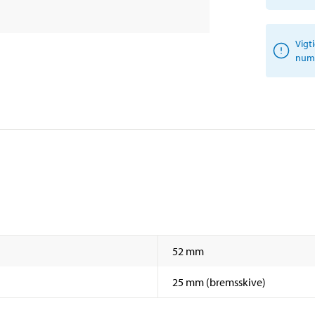
Vigt
numm
52 mm
25 mm (bremsskive)