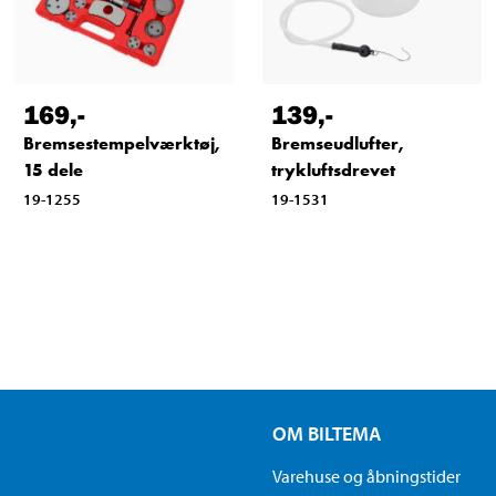
169
,-
139
,-
Bremsestempelværktøj,
Bremseudlufter,
15 dele
trykluftsdrevet
19-1255
19-1531
OM BILTEMA
Varehuse og åbningstider