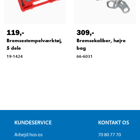
119
,-
309
,-
Bremsestempelværktøj,
Bremsekaliber, højre
5 dele
bag
19-1424
66-6031
KUNDESERVICE
KONTAKT OS
Arbejd hos os
70 80 77 70