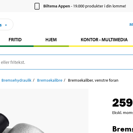
Biltema Appen
- 19.000 produkter i din lomme!
s
M
FRITID
HJEM
KONTOR - MULTIMEDIA
Bremsehydraulik
Bremsekalibre
Bremsekaliber, venstre foran
259
Ekskl. mom
Brems