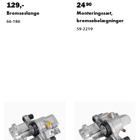
129
,-
24
90
Bremseslange
Monteringssæt,
bremsebelægninger
66-186
59-2219