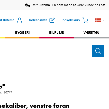
Mit Biltema
- En nem måde at være kunde hos os!
it Biltema
Indkøbsliste
Indkøbskurv
BYGGERI
BILPLEJE
VÆRKTØJ
,-
s
:
207
20
ekaliber, venstre foran