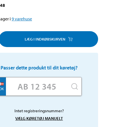
048
ager i
9
varehuse
LÆG I INDKØBSKURVEN
Passer dette produkt til dit køretøj?
DK
Intet registreringsnummer?
VÆLG KØRETØJ MANUELT