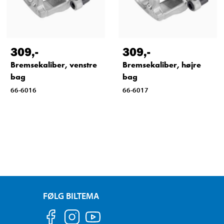
309
,-
309
,-
Bremsekaliber, venstre
Bremsekaliber, højre
bag
bag
66-6016
66-6017
FØLG BILTEMA