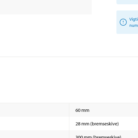
Vigt
numm
60 mm
28 mm (bremseskive)
300 mm (bremseskive)