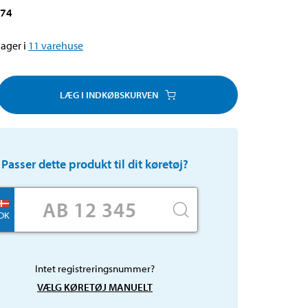
074
ager i
11
varehuse
LÆG I INDKØBSKURVEN
Passer dette produkt til dit køretøj?
DK
Intet registreringsnummer?
VÆLG KØRETØJ MANUELT