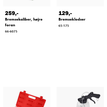
259
,-
129
,-
Bremsekaliber, højre
Bremseklodser
foran
65-175
66-6075