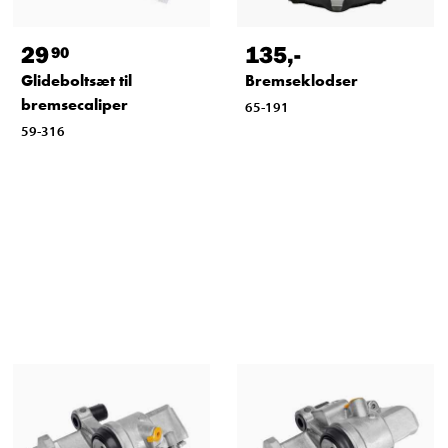
29
135
,-
90
Glideboltsæt til
Bremseklodser
bremsecaliper
65-191
59-316