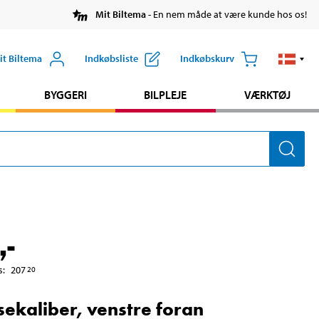
Mit Biltema
- En nem måde at være kunde hos os!
it Biltema
Indkøbsliste
Indkøbskurv
BYGGERI
BILPLEJE
VÆRKTØJ
,-
s
:
207
20
ekaliber, venstre foran