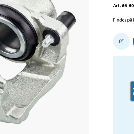
Art
.
66-6
Findes på l