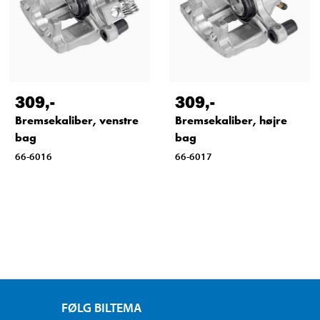
309
,-
309
,-
Bremsekaliber, venstre
Bremsekaliber, højre
bag
bag
66-6016
66-6017
FØLG BILTEMA