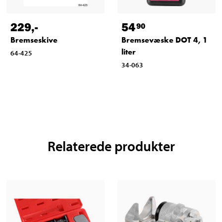
229
,-
54
90
Bremseskive
Bremsevæske DOT 4, 1
liter
64-425
34-063
Relaterede produkter