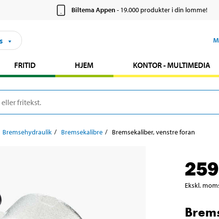
Biltema Appen
- 19.000 produkter i din lomme!
s
M
FRITID
HJEM
KONTOR - MULTIMEDIA
Bremsehydraulik
Bremsekalibre
Bremsekaliber, venstre foran
259
Ekskl. mom
Brems