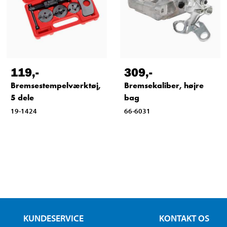
119
,-
309
,-
Bremsestempelværktøj,
Bremsekaliber, højre
5 dele
bag
19-1424
66-6031
KUNDESERVICE
KONTAKT OS