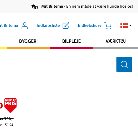
Mit Biltema
- En nem måde at være kunde hos os!
it Biltema
Indkøbsliste
Indkøbskurv
BYGGERI
BILPLEJE
VÆRKTØJ
0
is
145
,-
s
:
51
92