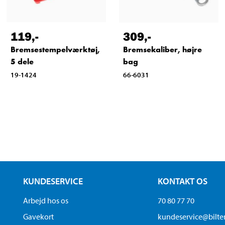
119
,-
309
,-
Bremsestempelværktøj,
Bremsekaliber, højre
5 dele
bag
19-1424
66-6031
KUNDESERVICE
KONTAKT OS
Arbejd hos os
70 80 77 70
Gavekort
kundeservice@bilt