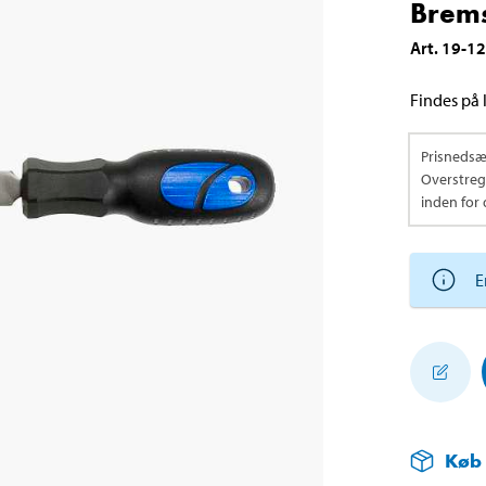
Brems
Art
.
19-1
Findes på l
Prisnedsæ
Overstrege
inden for 
E
Køb