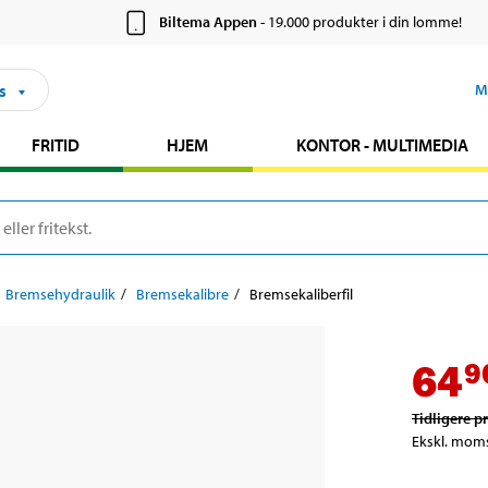
Biltema Appen
- 19.000 produkter i din lomme!
s
M
FRITID
HJEM
KONTOR - MULTIMEDIA
Bremsehydraulik
Bremsekalibre
Bremsekaliberfil
64
9
Tidligere pr
Ekskl. mom