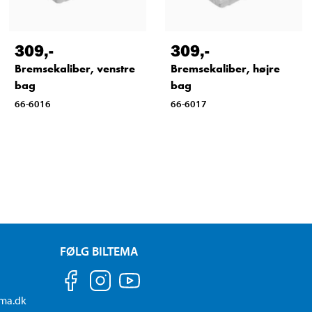
309
,-
309
,-
Bremsekaliber, venstre
Bremsekaliber, højre
bag
bag
66-6016
66-6017
FØLG BILTEMA
ema.dk