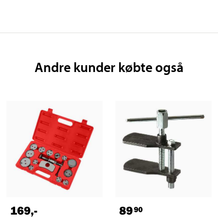
Andre kunder købte også
169
,-
89
90