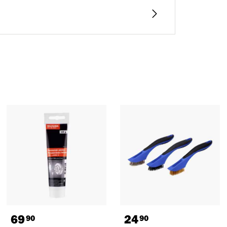
69
24
90
90