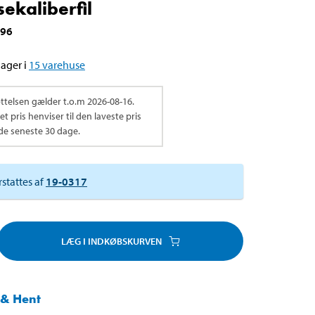
ekaliberfil
296
ager i
15
varehuse
ttelsen gælder t.o.m
2026-08-16
.
t pris henviser til den laveste pris
de seneste 30 dage.
rstattes af
19-0317
LÆG I INDKØBSKURVEN
 & Hent