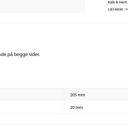
Køb & Hent i
LÆS MERE
ade på begge sider.
205 mm
20 mm