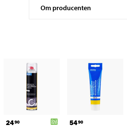
Om producenten
24
54
90
90