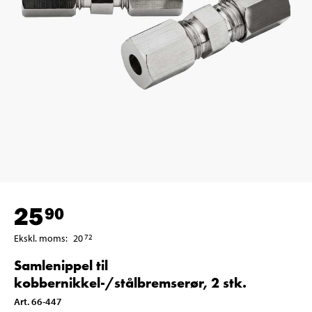
25
90
Ekskl. moms
:
20
72
Samlenippel til
kobbernikkel-/stålbremserør, 2 stk.
Art
.
66-447