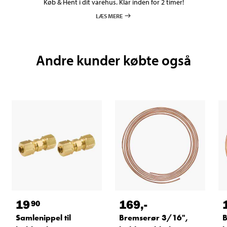
Køb & Hent i dit varehus. Klar inden for 2 timer!
LÆS MERE
Andre kunder købte også
19
169
,-
90
Samlenippel til
Bremserør 3/16",
B