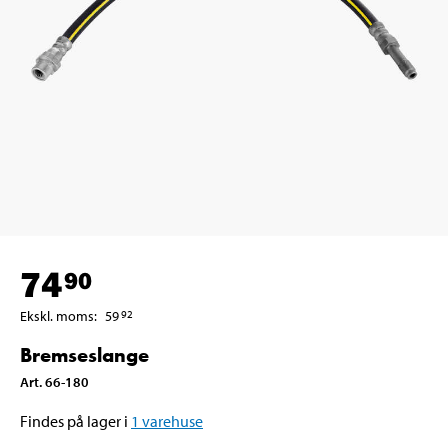
74
90
Ekskl. moms
:
59
92
Bremseslange
Art
.
66-180
Findes på lager i
1
varehuse