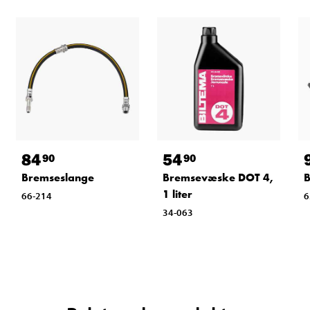
84
54
90
90
Bremseslange
Bremsevæske DOT 4,
B
1 liter
66-214
6
34-063