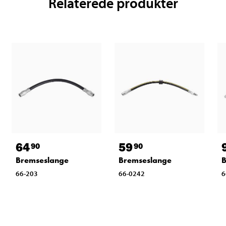
Relaterede produkter
64
59
90
90
Bremseslange
Bremseslange
B
66-203
66-0242
6