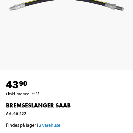
43
90
Ekskl. moms
:
35
12
BREMSESLANGER SAAB
Art
.
66-222
Findes på lager i
2
varehuse