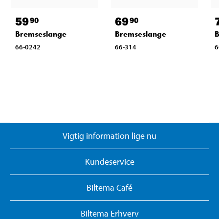
59
69
90
90
Bremseslange
Bremseslange
B
66-0242
66-314
6
Vigtig information lige nu
Kundeservice
Biltema Café
Biltema Erhverv