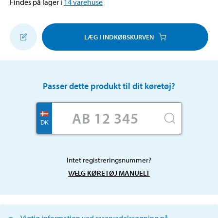
Findes på lager i
14
varehuse
LÆG I INDKØBSKURVEN
Passer dette produkt til dit køretøj?
DK
Intet registreringsnummer?
VÆLG KØRETØJ MANUELT
Vigtig information ved reservedelssøgning på