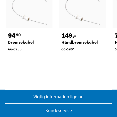
94
149
,-
90
Bremsekabel
Håndbremsekabel
66-6955
66-6901
6
Vigtig information lige nu
Kundeservice