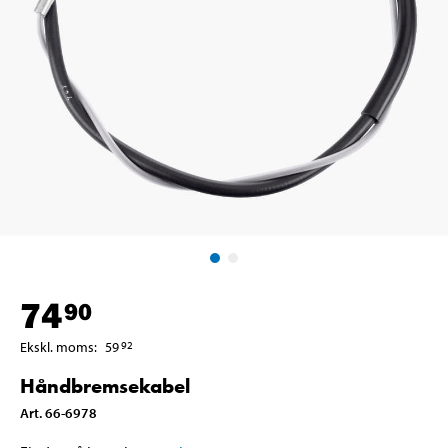
74
90
Ekskl. moms
:
59
92
Håndbremsekabel
Art
.
66-6978