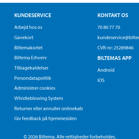
KUNDESERVICE
KONTAKT OS
Arbejd hos os
70 80 77 70
Gavekort
kundeservice@bilt
Biltemakortet
CVR-nr: 25289846
Biltema Erhverv
BILTEMAS APP
Tilbagekaldelser
Android
Persondatapolitik
iOS
Administrer cookies
Whistleblowing System
Returner eller annuller onlinekøb
Giv feedback på hjemmesiden
© 2026 Biltema. Alle rettigheder forbeholdes.