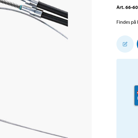
Art
.
66-6
Findes på l