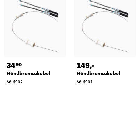
34
149
,-
90
Håndbremsekabel
Håndbremsekabel
66-6902
66-6901