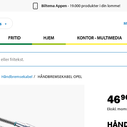
Biltema Appen
- 19.000 produkter i din lomme!
s
M
FRITID
HJEM
KONTOR - MULTIMEDIA
Håndbremsekabel
HÅNDBREMSEKABEL OPEL
46
9
Ekskl. mom
HÅND