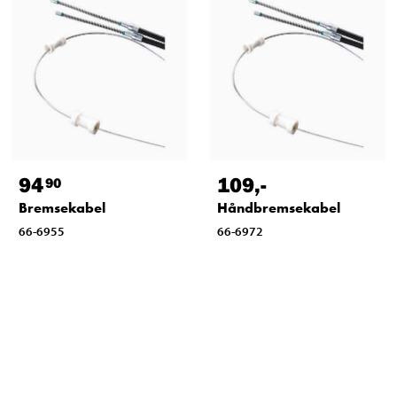
94
109
,-
90
Bremsekabel
Håndbremsekabel
66-6955
66-6972