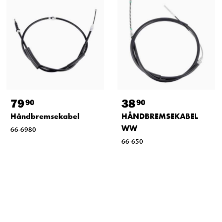
79
38
90
90
Håndbremsekabel
HÅNDBREMSEKABEL
WW
66-6980
66-650