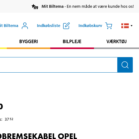
Mit Biltema
- En nem måde at være kunde hos os!
it Biltema
Indkøbsliste
Indkøbskurv
BYGGERI
BILPLEJE
VÆRKTØJ
0
s
:
37
52
BREMSEKABEL OPEL