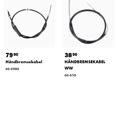
79
38
90
90
Håndbremsekabel
HÅNDBREMSEKABEL
WW
66-6980
66-650