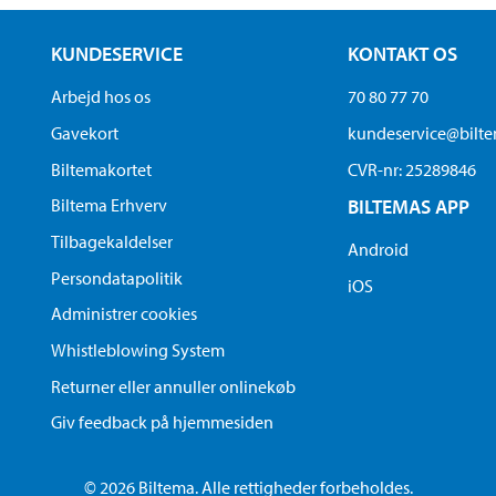
KUNDESERVICE
KONTAKT OS
Arbejd hos os
70 80 77 70
Gavekort
kundeservice@bilt
Biltemakortet
CVR-nr: 25289846
Biltema Erhverv
BILTEMAS APP
Tilbagekaldelser
Android
Persondatapolitik
iOS
Administrer cookies
Whistleblowing System
Returner eller annuller onlinekøb
Giv feedback på hjemmesiden
© 2026 Biltema. Alle rettigheder forbeholdes.