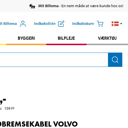
Mit Biltema
- En nem måde at være kunde hos os!
it Biltema
Indkøbsliste
Indkøbskurv
BYGGERI
BILPLEJE
VÆRKTØJ
,-
s
:
159
20
BREMSEKABEL VOLVO