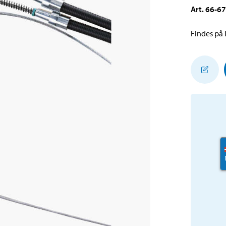
Art
.
66-6
Findes på l