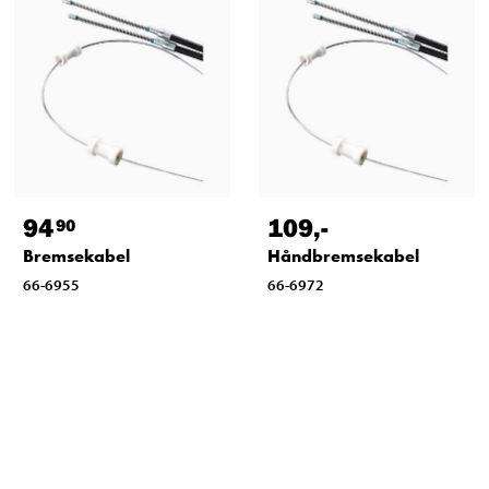
94
109
,-
90
Bremsekabel
Håndbremsekabel
66-6955
66-6972