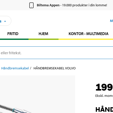
Biltema Appen
- 19.000 produkter i din lomme!
s
M
FRITID
HJEM
KONTOR - MULTIMEDIA
Håndbremsekabel
HÅNDBREMSEKABEL VOLVO
199
Ekskl. mom
HÅND