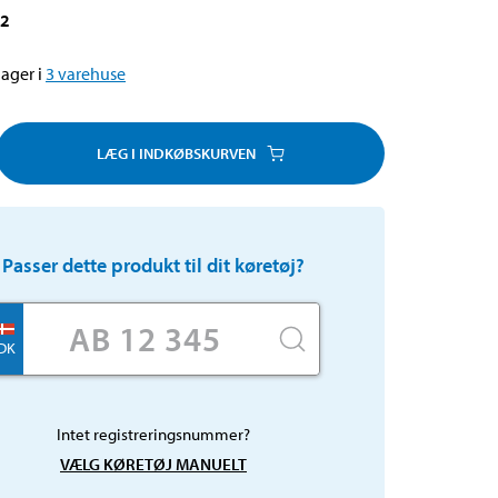
72
ager i
3
varehuse
LÆG I INDKØBSKURVEN
Passer dette produkt til dit køretøj?
DK
Intet registreringsnummer?
VÆLG KØRETØJ MANUELT