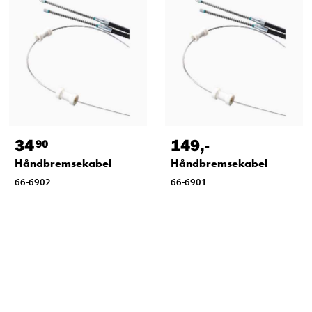
34
149
,-
90
Håndbremsekabel
Håndbremsekabel
66-6902
66-6901