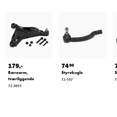
179
,-
74
90
Bærearm,
Styrekugle
S
tværliggende
72-107
7
72-3055