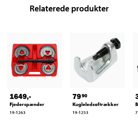
Relaterede produkter
1649
,-
79
90
Fjederspænder
Kugleledsaftrækker
19-1263
19-1253
7