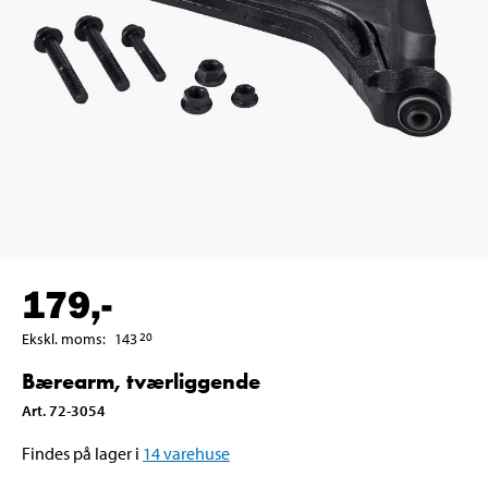
179
,-
Ekskl. moms
:
143
20
Bærearm, tværliggende
Art
.
72-3054
Findes på lager i
14
varehuse