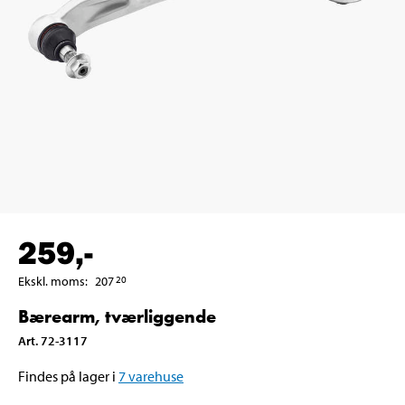
259
,-
Ekskl. moms
:
207
20
Bærearm, tværliggende
Art
.
72-3117
Findes på lager i
7
varehuse