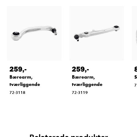
259
,-
259
,-
Bærearm,
Bærearm,
S
tværliggende
tværliggende
7
72-3118
72-3119