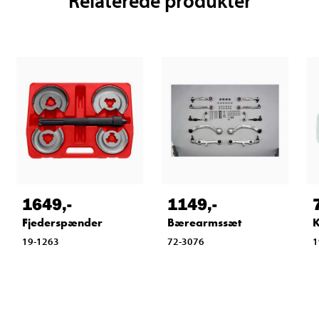
Relaterede produkter
1649
,-
1149
,-
Fjederspænder
Bærearmssæt
K
19-1263
72-3076
1