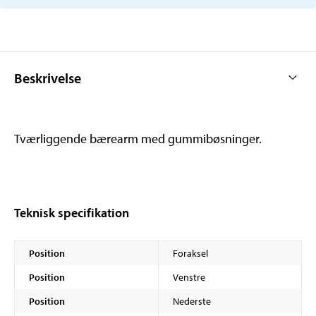
Beskrivelse
Tværliggende bærearm med gummibøsninger.
Teknisk specifikation
Position
Foraksel
Position
Venstre
Position
Nederste