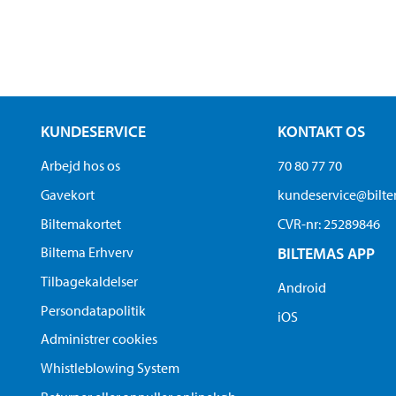
KUNDESERVICE
KONTAKT OS
Arbejd hos os
70 80 77 70
Gavekort
kundeservice@bilt
Biltemakortet
CVR-nr: 25289846
Biltema Erhverv
BILTEMAS APP
Tilbagekaldelser
Android
Persondatapolitik
iOS
Administrer cookies
Whistleblowing System