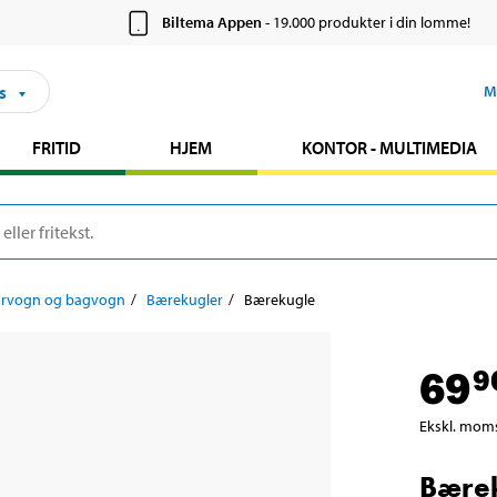
Biltema Appen
- 19.000 produkter i din lomme!
s
M
FRITID
HJEM
KONTOR - MULTIMEDIA
orvogn og bagvogn
Bærekugler
Bærekugle
69
9
Ekskl. mom
Bære