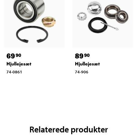
69
89
90
90
Hjullejesæt
Hjullejesæt
74-0861
74-906
Relaterede produkter