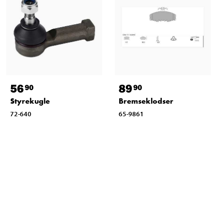
56
89
90
90
Styrekugle
Bremseklodser
72-640
65-9861