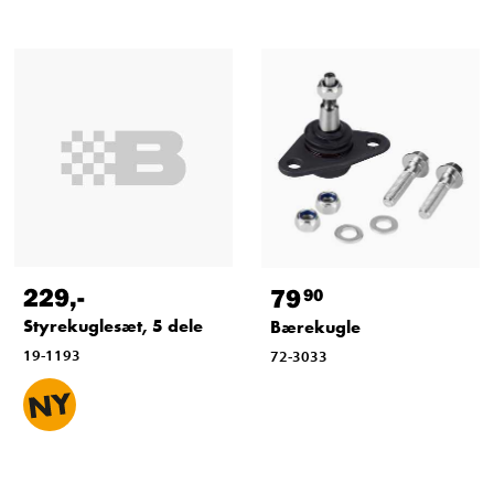
229
,-
79
90
Styrekuglesæt, 5 dele
Bærekugle
19-1193
72-3033