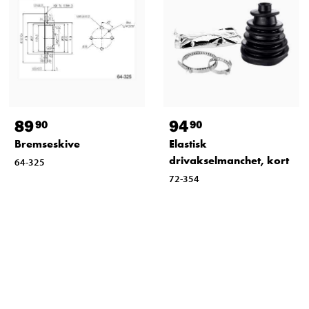
89
94
90
90
Bremseskive
Elastisk
drivakselmanchet, kort
64-325
72-354