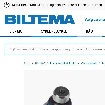
Køb & Hent
- Køb på nettet og hent i varehuset inden for 2 timer!
Vælg varehu
BIL - MC
CYKEL - ELCYKEL
BÅD
Start
Bil - MC
Reservedele til biler
Chassisdele
F