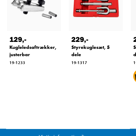
129
,-
229
,-
S
Kugleledsaftrækker,
Styrekuglesæt, 5
d
justerbar
dele
1
19-1233
19-1317