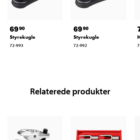
69
69
90
90
Styrekugle
Styrekugle
H
72-993
72-992
7
Relaterede produkter