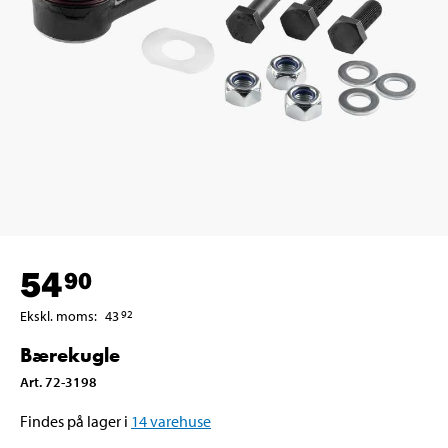
54
90
Ekskl. moms
:
43
92
Bærekugle
Art
.
72-3198
Findes på lager i
14
varehuse