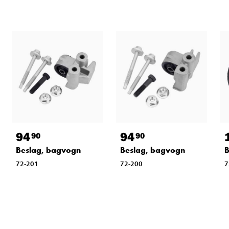
94
94
90
90
Beslag, bagvogn
Beslag, bagvogn
B
72-201
72-200
7