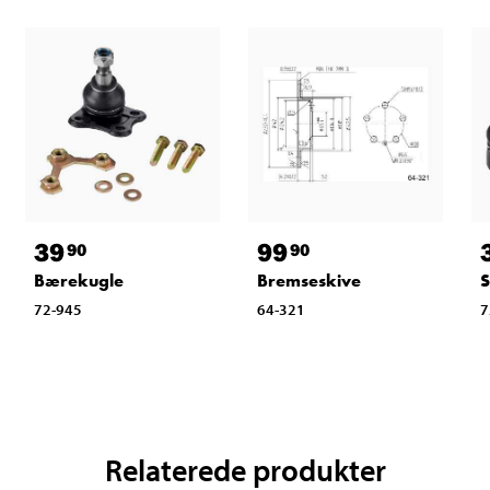
39
99
90
90
Bærekugle
Bremseskive
S
72-945
64-321
7
Relaterede produkter