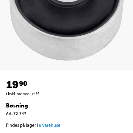
19
90
Ekskl. moms
:
15
92
Bøsning
Art
.
72-747
Findes på lager i
8
varehuse