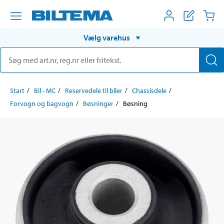
Vælg varehus
Start
Bil - MC
Reservedele til biler
Chassisdele
Forvogn og bagvogn
Bøsninger
Bøsning