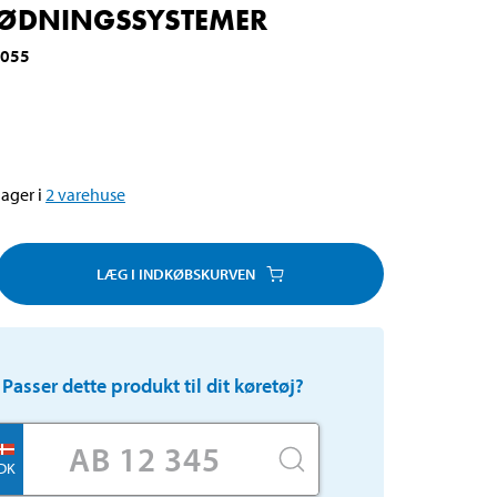
ØDNINGSSYSTEMER
0055
ager i
2
varehuse
LÆG I INDKØBSKURVEN
Passer dette produkt til dit køretøj?
DK