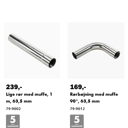
239
,-
169
,-
Lige rør med muffe, 1
Rørbøjning med muffe
m, 63,5 mm
90°, 63,5 mm
79-9002
79-9012