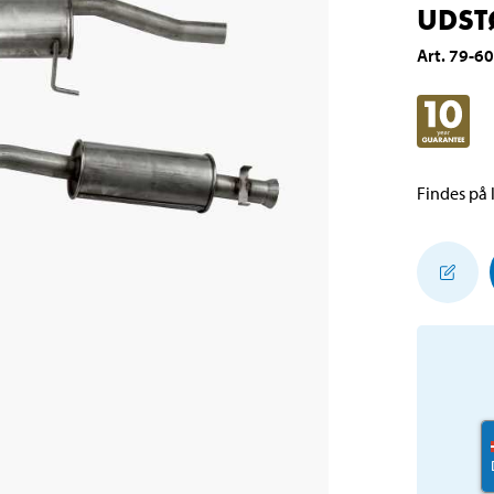
UDST
Art
.
79-6
Findes på l