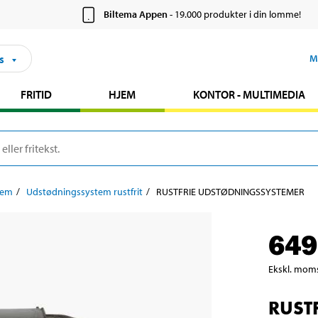
Biltema Appen
- 19.000 produkter i din lomme!
s
M
FRITID
HJEM
KONTOR - MULTIMEDIA
tem
Udstødningssystem rustfrit
RUSTFRIE UDSTØDNINGSSYSTEMER
649
Ekskl. mom
RUSTF