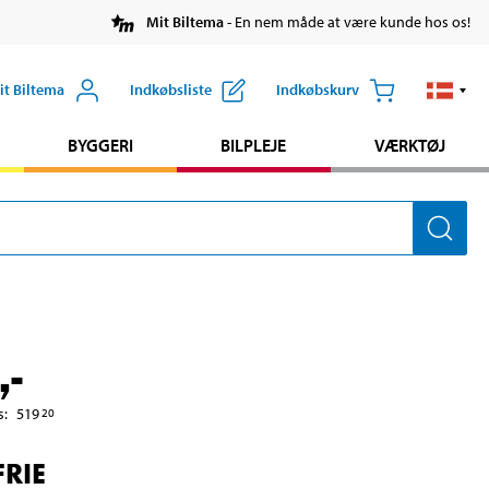
Mit Biltema
- En nem måde at være kunde hos os!
it Biltema
Indkøbsliste
Indkøbskurv
BYGGERI
BILPLEJE
VÆRKTØJ
,-
s
:
519
20
RIE