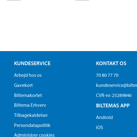
KUNDESERVICE
KONTAKT OS
Arbejd hos os
70 80 77 70
Gavekort
kundeservice@bilt
Biltemakortet
CVR-nr: 25289846
Biltema Erhverv
BILTEMAS APP
Tilbagekaldelser
Android
Persondatapolitik
iOS
Administrer cookies