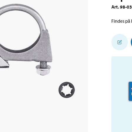
Art
.
98-0
Findes på l