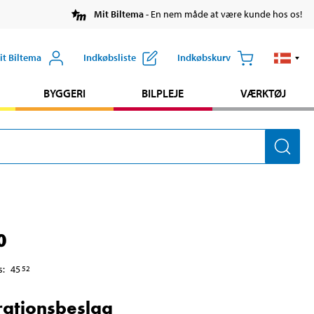
Mit Biltema
- En nem måde at være kunde hos os!
it Biltema
Indkøbsliste
Indkøbskurv
BYGGERI
BILPLEJE
VÆRKTØJ
0
s
:
45
52
ationsbeslag