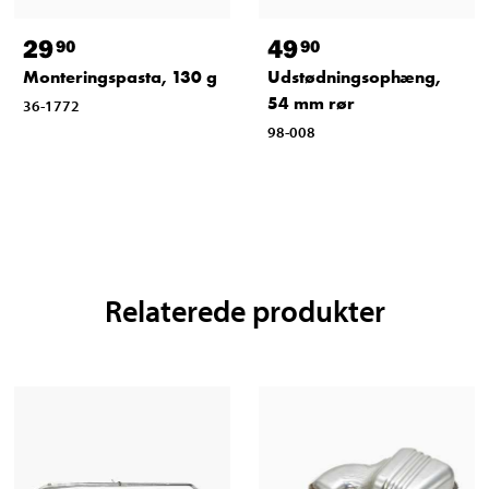
29
49
90
90
Monteringspasta, 130 g
Udstødningsophæng,
54 mm rør
36-1772
98-008
Relaterede produkter