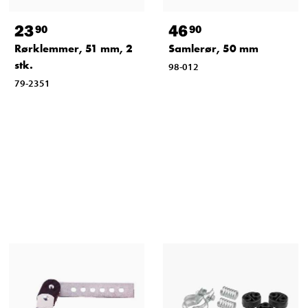
23
46
90
90
Rørklemmer, 51 mm, 2
Samlerør, 50 mm
stk.
98-012
79-2351