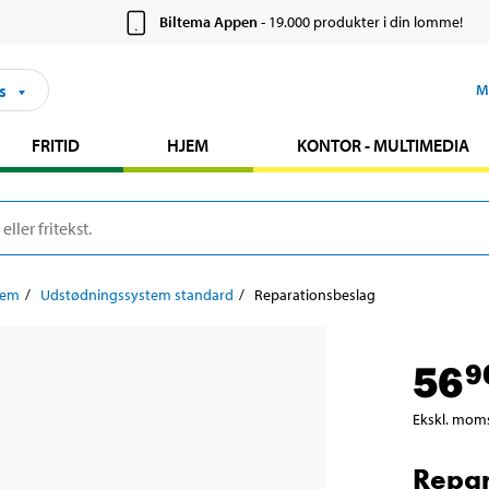
Biltema Appen
- 19.000 produkter i din lomme!
s
M
FRITID
HJEM
KONTOR - MULTIMEDIA
tem
Udstødningssystem standard
Reparationsbeslag
56
9
Ekskl. mom
Repar