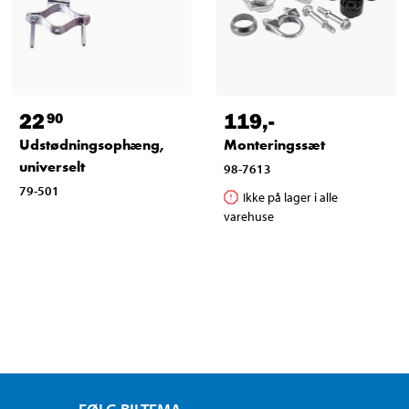
22
119
,-
90
Udstødningsophæng,
Monteringssæt
universelt
98-7613
79-501
Ikke på lager i alle
varehuse