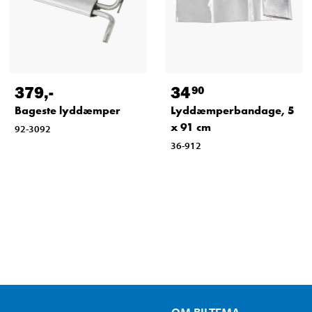
379
,-
34
90
Bageste lyddæmper
Lyddæmperbandage, 5
x 91 cm
92-3092
36-912