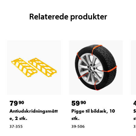
Relaterede produkter
79
59
90
90
Antiudskridningsmått
Pigge til bildæk, 10
S
e, 2 stk.
stk.
s
37-355
39-506
3