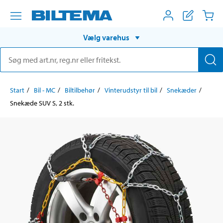
Vælg varehus
Start
Bil - MC
Biltilbehør
Vinterudstyr til bil
Snekæder
Snekæde SUV S, 2 stk.