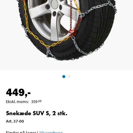
449
,-
Ekskl. moms
:
359
20
Snekæde SUV S, 2 stk.
Art
.
37-00
Findes på lager i
19
varehuse