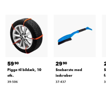
59
29
90
90
Pigge til bildæk, 10
Snebørste med
S
stk.
isskraber
f
39-506
37-437
3