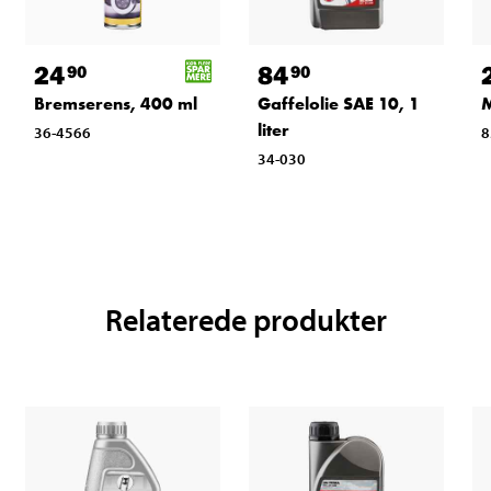
24
84
90
90
Bremserens, 400 ml
Gaffelolie SAE 10, 1
M
liter
36-4566
8
34-030
Relaterede produkter