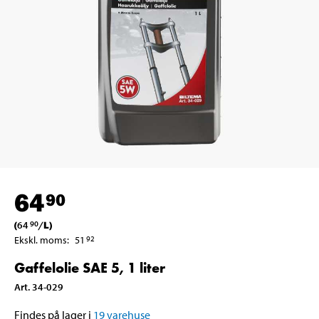
64
90
(
64
/
L
)
90
Ekskl. moms
:
51
92
Gaffelolie SAE 5, 1 liter
Art
.
34-029
Findes på lager i
19
varehuse