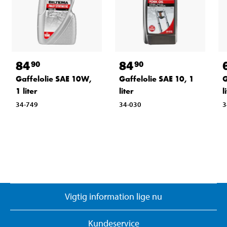
84
84
90
90
Gaffelolie SAE 10W,
Gaffelolie SAE 10, 1
G
1 liter
liter
l
34-749
34-030
3
Vigtig information lige nu
Kundeservice