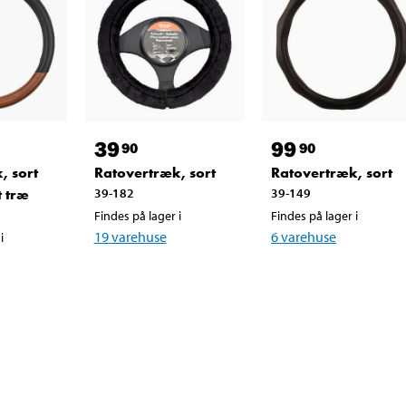
39
99
90
90
, sort
Ratovertræk, sort
Ratovertræk, sort
t træ
39-182
39-149
Findes på lager i
Findes på lager i
19
varehuse
6
varehuse
i