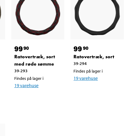
99
99
90
90
g
Ratovertræk, sort
Ratovertræk, sort
med røde sømme
39-294
39-293
Findes på lager i
19
varehuse
Findes på lager i
19
varehuse