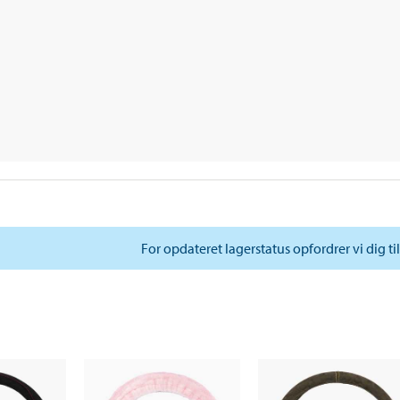
For opdateret lagerstatus opfordrer vi dig ti