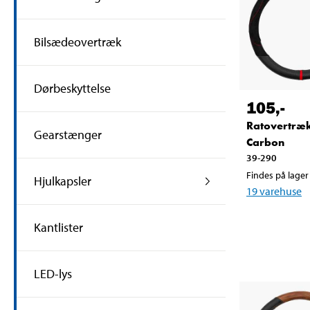
Bilsædeovertræk
Dørbeskyttelse
105
,-
Ratovertræ
Gearstænger
Carbon
39-290
Findes på lager 
Hjulkapsler
19
varehuse
Kantlister
LED-lys