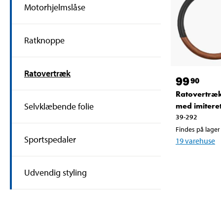
Motorhjelmslåse
Ratknoppe
Ratovertræk
99
90
Ratovertræk
Selvklæbende folie
med imitere
39-292
Findes på lager 
Sportspedaler
19
varehuse
Udvendig styling