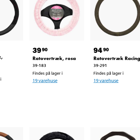
39
94
90
90
k,
Ratovertræk, rosa
Ratovertræk Racin
39-183
39-291
Findes på lager i
Findes på lager i
i
19
varehuse
19
varehuse