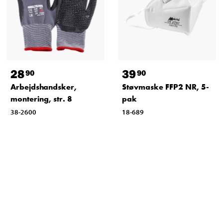
28
39
90
90
Arbejdshandsker,
Støvmaske FFP2 NR, 5-
montering, str. 8
pak
38-2600
18-689