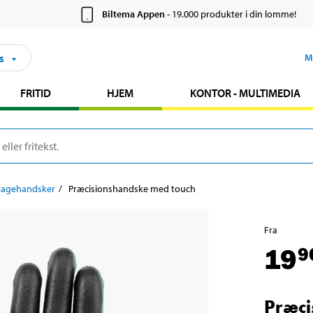
Biltema Appen
- 19.000 produkter i din lomme!
s
M
FRITID
HJEM
KONTOR - MULTIMEDIA
agehandsker
Præcisionshandske med touch
Fra
19
9
Præci