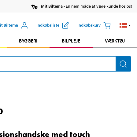
Mit Biltema
- En nem måde at være kunde hos os!
it Biltema
Indkøbsliste
Indkøbskurv
BYGGERI
BILPLEJE
VÆRKTØJ
0
sionshandske med touch