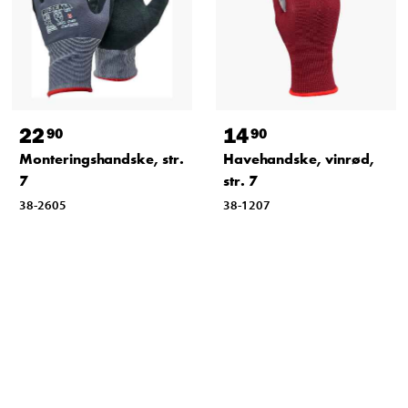
22
14
90
90
Monteringshandske, str.
Havehandske, vinrød,
7
str. 7
38-2605
38-1207