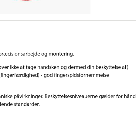
 præcisionsarbejde og montering.
ver ikke at tage handsken og dermed din beskyttelse af)
d (fingerfærdighed) - god fingerspidsfornemmelse
iske påvirkninger. Beskyttelsesniveauerne gælder for håndfl
ldende standarder.