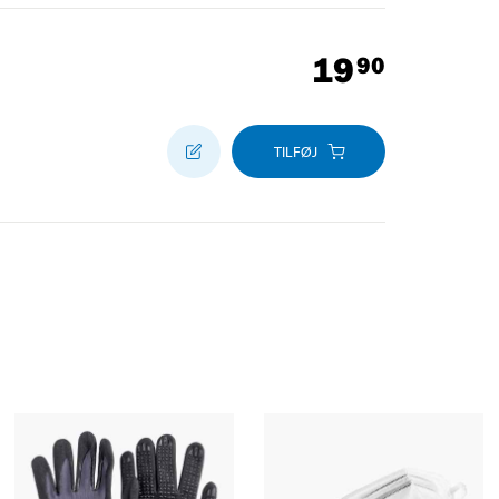
19
90
TILFØJ