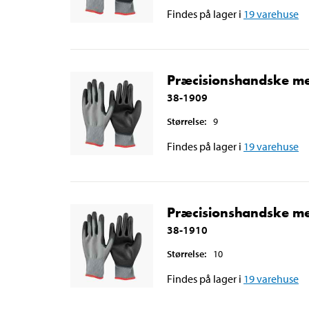
Findes på lager i
19
varehuse
Præcisionshandske med
38-1909
Størrelse
:
9
Findes på lager i
19
varehuse
Præcisionshandske med
38-1910
Størrelse
:
10
Findes på lager i
19
varehuse