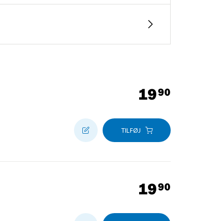
19
90
TILFØJ
19
90