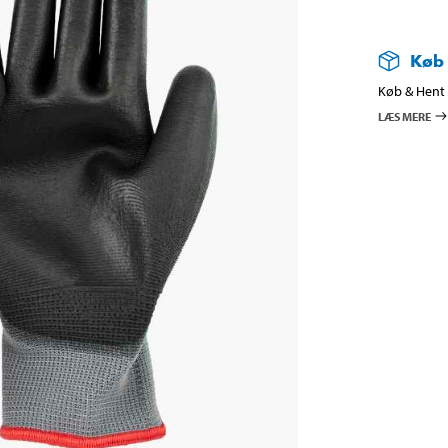
Køb
Køb & Hent i
LÆS MERE