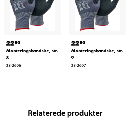
22
22
90
90
Monteringshandske, str.
Monteringshandske, str.
8
9
38-2606
38-2607
Relaterede produkter