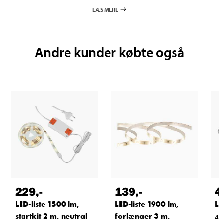
LÆS MERE
Andre kunder købte også
229
,-
139
,-
LED-liste 1500 lm,
LED-liste 1900 lm,
L
startkit 2 m, neutral
forlænger 3 m,
4