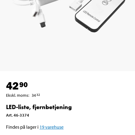
42
90
Ekskl. moms
:
34
32
LED-liste, fjernbetjening
Art
.
46-3374
Findes på lager i
19
varehuse