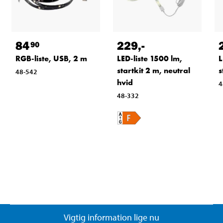
84
229
,-
90
RGB-liste, USB, 2 m
LED-liste 1500 lm,
L
startkit 2 m, neutral
s
48-542
hvid
4
48-332
Vigtig information lige nu