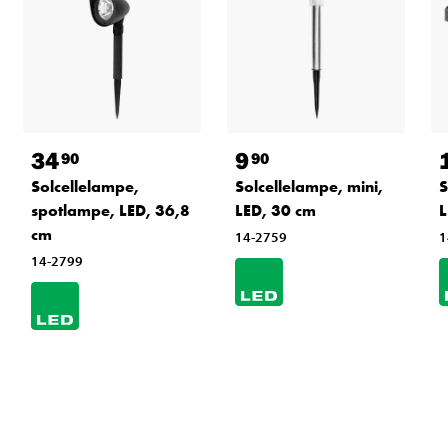
34
9
90
90
Solcellelampe,
Solcellelampe, mini,
S
spotlampe, LED, 36,8
LED, 30 cm
L
cm
14-2759
1
14-2799