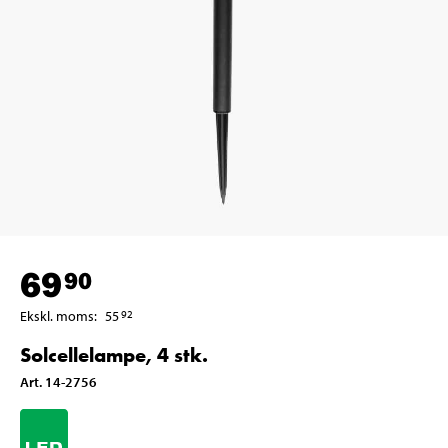
69
90
Ekskl. moms
:
55
92
Solcellelampe, 4 stk.
Art
.
14-2756