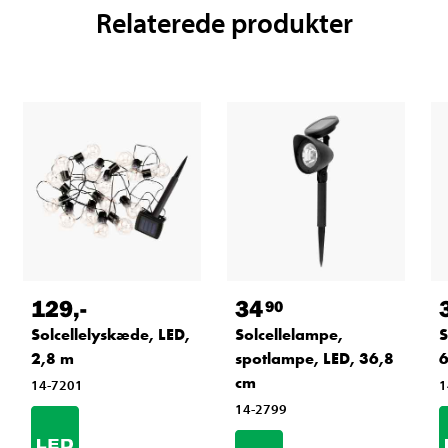
Relaterede produkter
129
,-
34
90
Solcellelyskæde, LED,
Solcellelampe,
S
2,8 m
spotlampe, LED, 36,8
6
cm
14-7201
1
14-2799