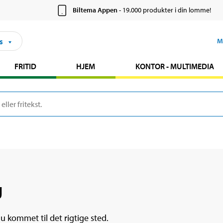
Biltema Appen
- 19.000 produkter i din lomme!
s
M
FRITID
HJEM
KONTOR - MULTIMEDIA
g
u kommet til det rigtige sted.