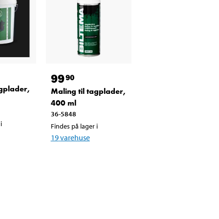
99
90
agplader,
Maling til tagplader,
400 ml
36-5848
i
Findes på lager i
19
varehuse