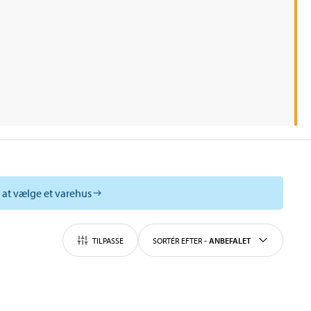
l at vælge et varehus
TILPASSE
SORTÉR EFTER
-
ANBEFALET