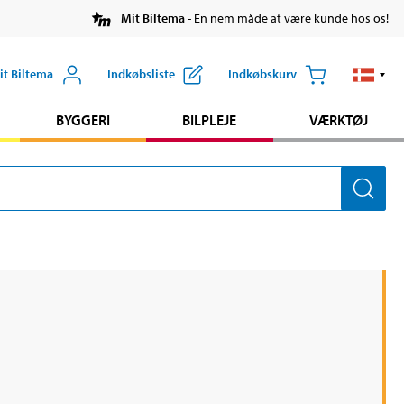
Mit Biltema
- En nem måde at være kunde hos os!
it Biltema
Indkøbsliste
Indkøbskurv
BYGGERI
BILPLEJE
VÆRKTØJ