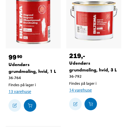
219
,-
99
90
Udendørs
Udendørs
grundmaling, hvid, 3 L
grundmaling, hvid, 1 L
36-792
36-764
Findes på lager i
Findes på lager i
14
varehuse
13
varehuse