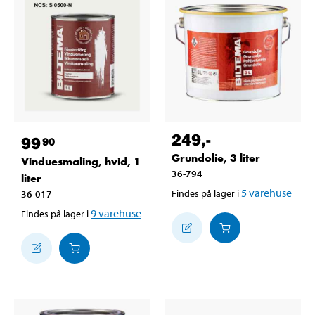
249
,-
99
90
Grundolie, 3 liter
Vinduesmaling, hvid, 1
36-794
liter
5
varehuse
Findes på lager i
36-017
9
varehuse
Findes på lager i