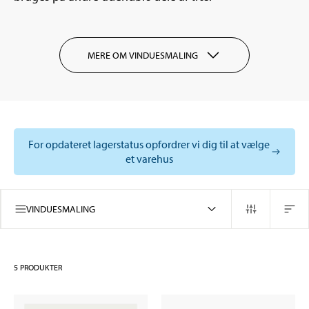
MERE OM VINDUESMALING
For opdateret lagerstatus opfordrer vi dig til at vælge
et varehus
VINDUESMALING
5
PRODUKTER