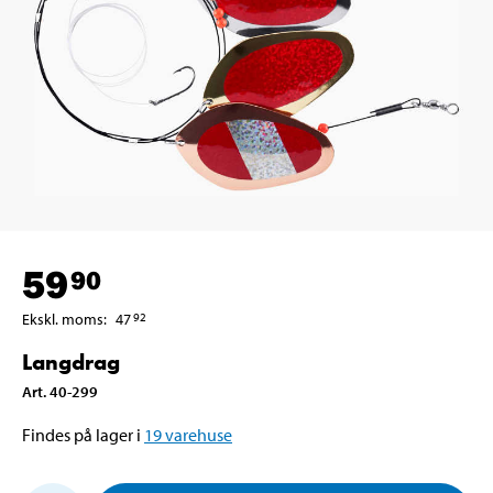
59
90
Ekskl. moms
:
47
92
Langdrag
Art
.
40-299
Findes på lager i
19
varehuse