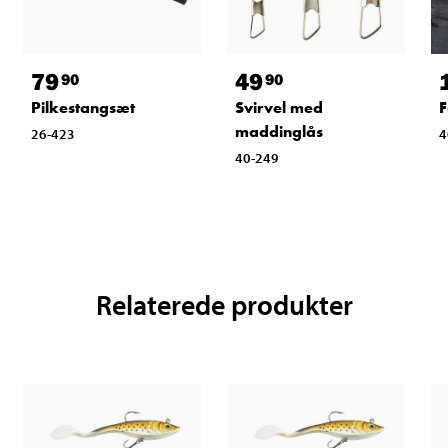
79
49
90
90
F
Pilkestangsæt
Svirvel med
maddinglås
4
26-423
40-249
Relaterede produkter