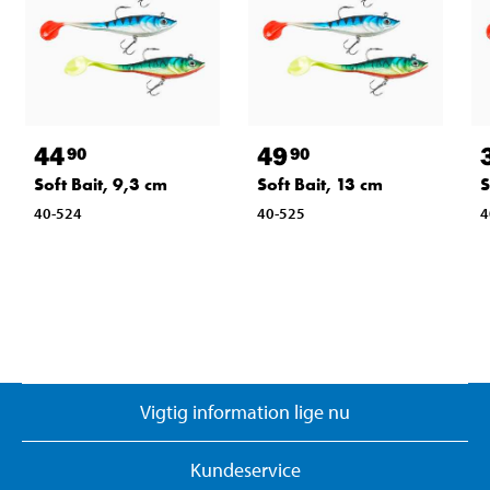
44
49
90
90
Soft Bait, 9,3 cm
Soft Bait, 13 cm
S
40-524
40-525
4
Vigtig information lige nu
Kundeservice