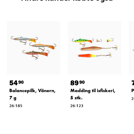
54
89
90
90
Balancepilk, Vänern,
Madding til isfiskeri,
P
7 g
5 stk.
2
26-185
26-123