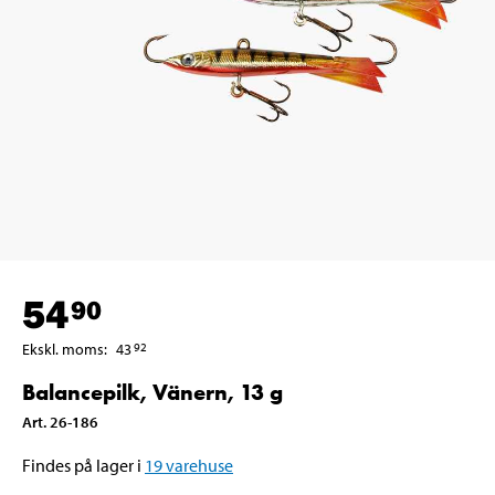
54
90
Ekskl. moms
:
43
92
Balancepilk, Vänern, 13 g
Art
.
26-186
Findes på lager i
19
varehuse