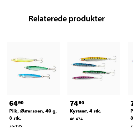
Relaterede produkter
64
74
90
90
Pilk, Østersøen, 40 g,
Kystsæt, 4 stk.
P
3 stk.
3
46-474
26-195
2