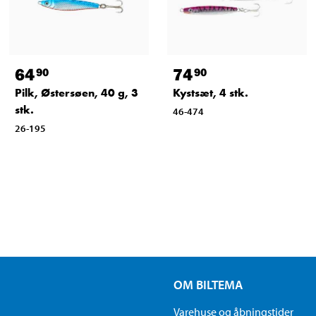
64
74
90
90
Pilk, Østersøen, 40 g, 3
Kystsæt, 4 stk.
stk.
46-474
26-195
OM BILTEMA
Varehuse og åbningstider