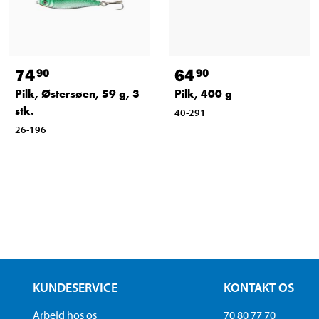
74
64
90
90
Pilk, Østersøen, 59 g, 3
Pilk, 400 g
stk.
40-291
26-196
KUNDESERVICE
KONTAKT OS
Arbejd hos os
70 80 77 70