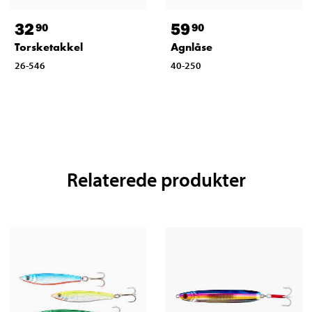
32
59
90
90
Torsketakkel
Agnlåse
26-546
40-250
Relaterede produkter