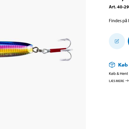
Art
.
40-2
Findes på l
Køb
Køb & Hent i
LÆS MERE