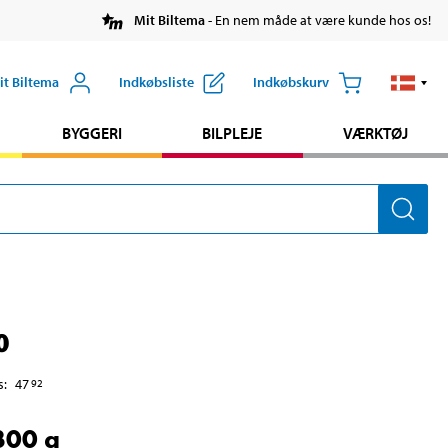
Mit Biltema
- En nem måde at være kunde hos os!
it Biltema
Indkøbsliste
Indkøbskurv
BYGGERI
BILPLEJE
VÆRKTØJ
0
s
:
47
92
 300 g