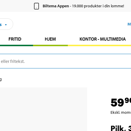
Biltema Appen
- 19.000 produkter i din lomme!
s
M
FRITID
HJEM
KONTOR - MULTIMEDIA
 g
59
9
Ekskl. mom
Pilk,