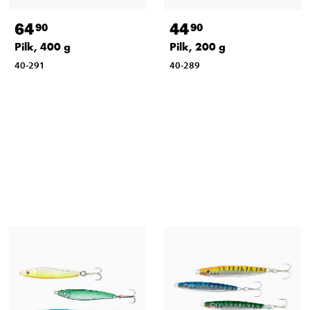
64
44
90
90
Pilk, 400 g
Pilk, 200 g
40-291
40-289