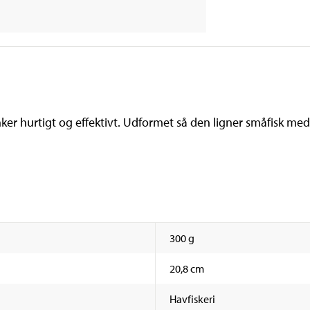
Synker hurtigt og effektivt. Udformet så den ligner småfisk 
300 g
20,8 cm
Havfiskeri