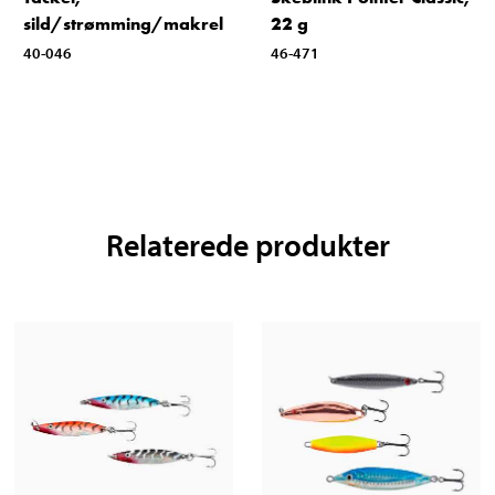
sild/strømming/makrel
22 g
40-046
46-471
Relaterede produkter