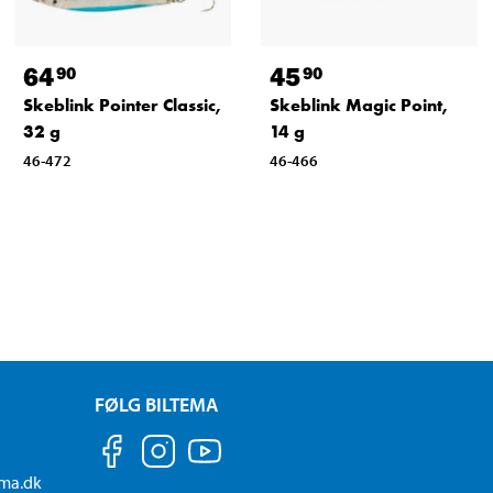
64
45
90
90
Skeblink Pointer Classic,
Skeblink Magic Point,
32 g
14 g
46-472
46-466
FØLG BILTEMA
ema.dk