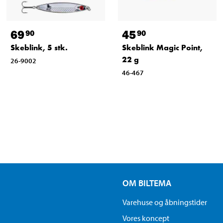
69
45
90
90
Skeblink, 5 stk.
Skeblink Magic Point,
22 g
26-9002
46-467
OM BILTEMA
Varehuse og åbningstider
Vores koncept