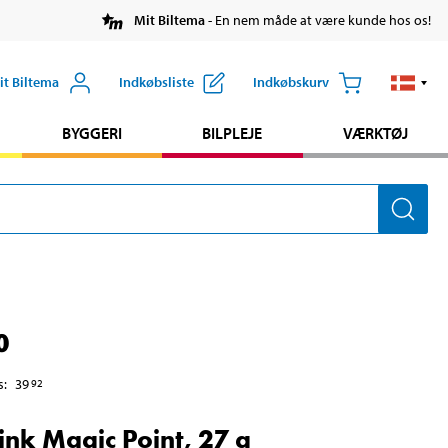
Mit Biltema
- En nem måde at være kunde hos os!
it Biltema
Indkøbsliste
Indkøbskurv
BYGGERI
BILPLEJE
VÆRKTØJ
0
s
:
39
92
ink Magic Point, 27 g