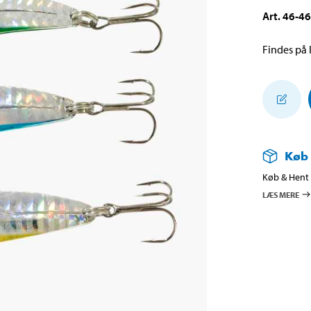
Art
.
46-4
Findes på l
Køb
Køb & Hent i
LÆS MERE