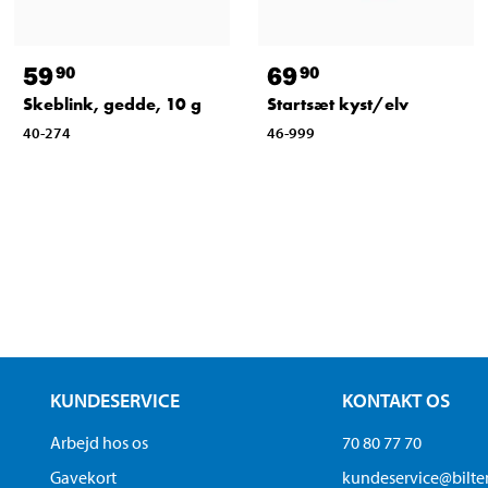
59
69
90
90
Skeblink, gedde, 10 g
Startsæt kyst/elv
40-274
46-999
KUNDESERVICE
KONTAKT OS
Arbejd hos os
70 80 77 70
Gavekort
kundeservice@bilt