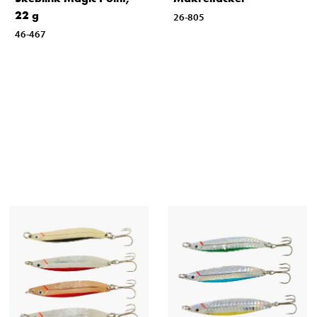
22 g
26-805
46-467