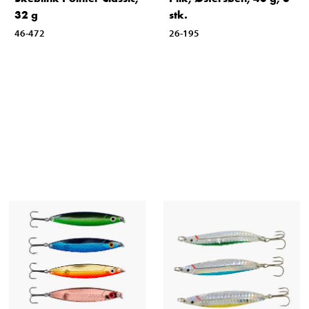
32 g
stk.
46-472
26-195