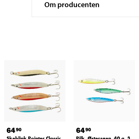
Om producenten
64
64
90
90
Skeblink Pointer Classic,
Pilk, Østersøen, 40 g, 3