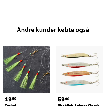
Andre kunder købte også
19
59
90
90
Tackel,
Skeblink Pointer Classic,