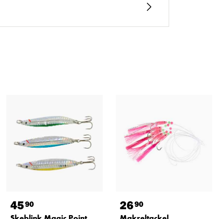
45
26
90
90
Skeblink Magic Point,
Makreltackel