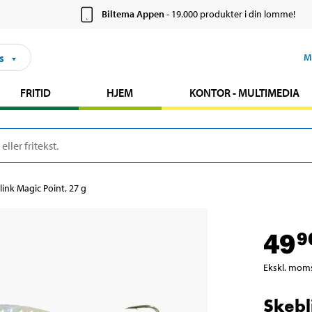
Biltema Appen
- 19.000 produkter i din lomme!
s
M
FRITID
HJEM
KONTOR - MULTIMEDIA
link Magic Point, 27 g
49
9
Ekskl. mom
Skebl