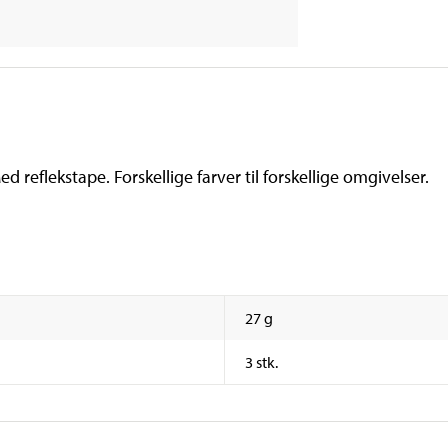
d reflekstape. Forskellige farver til forskellige omgivelser.
27 g
3 stk.