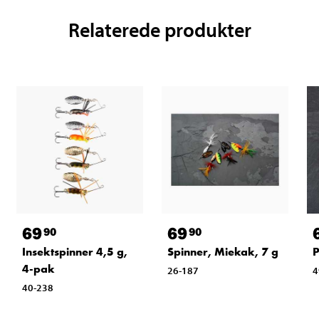
Relaterede produkter
69
69
90
90
P
Insektspinner 4,5 g,
Spinner, Miekak, 7 g
4-pak
4
26-187
40-238