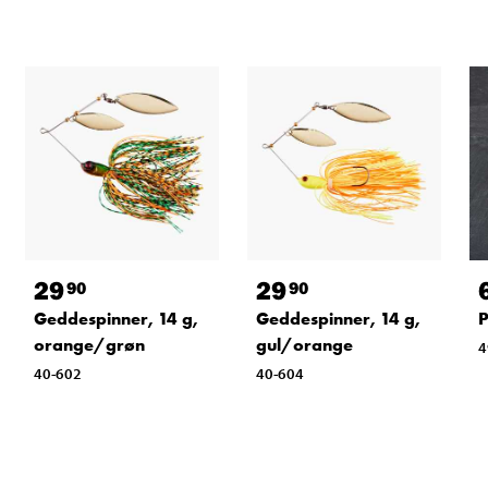
29
29
90
90
P
Geddespinner, 14 g,
Geddespinner, 14 g,
orange/grøn
gul/orange
4
40-602
40-604