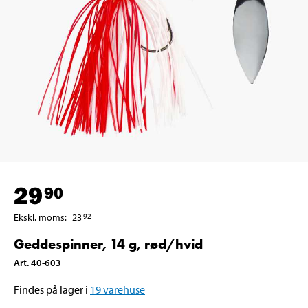
29
90
Ekskl. moms
:
23
92
Geddespinner, 14 g, rød/hvid
Art
.
40-603
Findes på lager i
19
varehuse