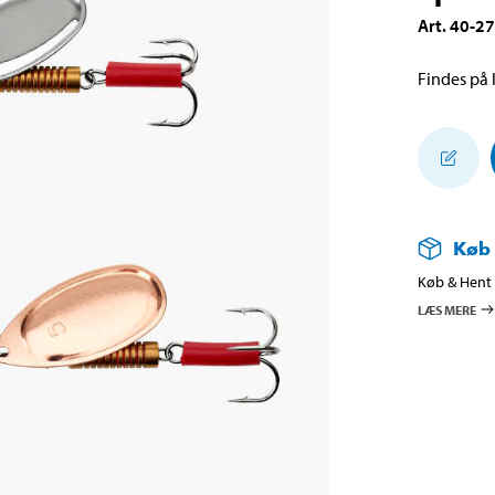
Art
.
40-2
Findes på l
Køb
Køb & Hent i
LÆS MERE