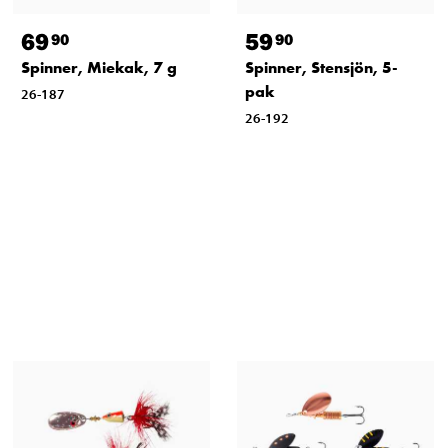
69
59
90
90
Spinner, Miekak, 7 g
Spinner, Stensjön, 5-
pak
26-187
26-192