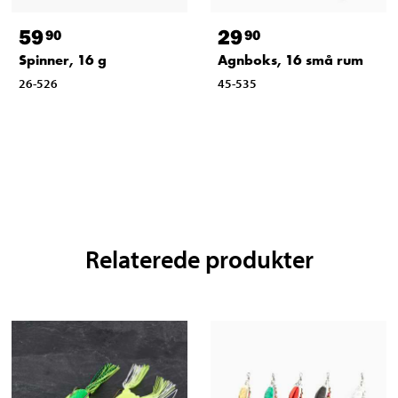
59
29
90
90
Spinner, 16 g
Agnboks, 16 små rum
26-526
45-535
Relaterede produkter