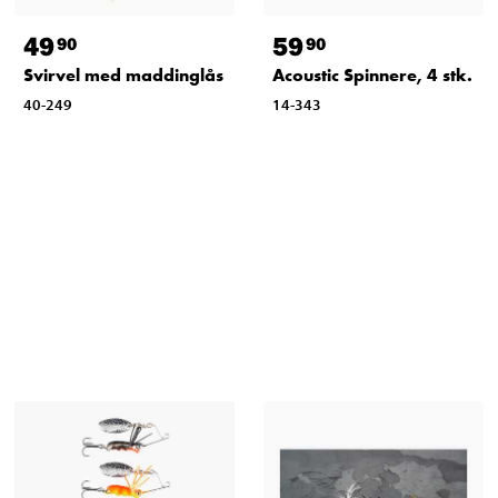
49
59
90
90
Svirvel med maddinglås
Acoustic Spinnere, 4 stk.
40-249
14-343