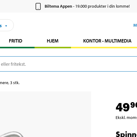
Biltema Appen
- 19.000 produkter i din lomme!
s
M
FRITID
HJEM
KONTOR - MULTIMEDIA
nere, 3 stk.
49
9
Ekskl. mom
Spinn