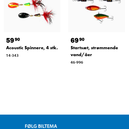
59
69
90
90
Acoustic Spinnere, 4 stk.
Startsæt, strømmende
vand/åer
14-343
46-996
FØLG BILTEMA