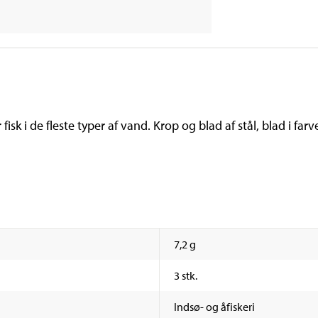
isk i de fleste typer af vand. Krop og blad af stål, blad i fa
7,2 g
3 stk.
Indsø- og åfiskeri