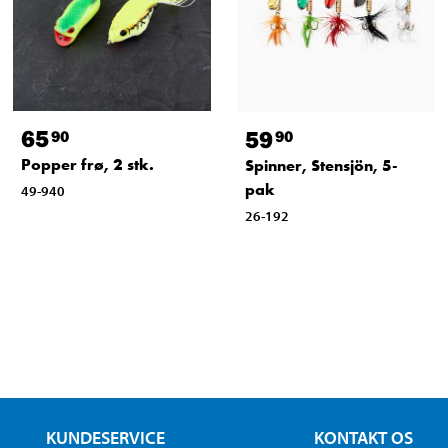
65
59
90
90
Popper frø, 2 stk.
Spinner, Stensjön, 5-
pak
49-940
26-192
KUNDESERVICE
KONTAKT OS