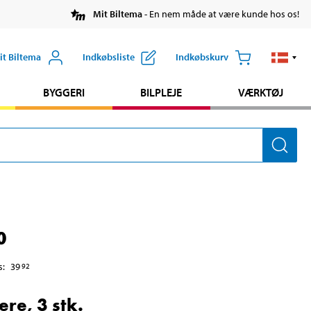
Mit Biltema
- En nem måde at være kunde hos os!
it Biltema
Indkøbsliste
Indkøbskurv
BYGGERI
BILPLEJE
VÆRKTØJ
0
s
:
39
92
ere, 3 stk.