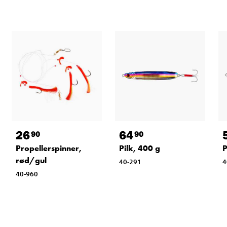
26
64
90
90
Propellerspinner,
Pilk, 400 g
P
rød/gul
40-291
4
40-960