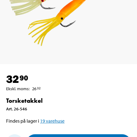
32
90
Ekskl. moms
:
26
32
Torsketakkel
Art
.
26-546
Findes på lager i
19
varehuse