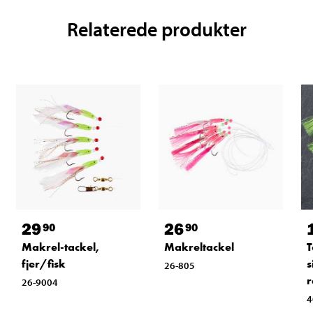
Relaterede produkter
29
26
90
90
T
Makrel-tackel,
Makreltackel
s
fjer/fisk
26-805
r
26-9004
4