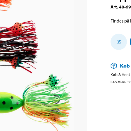
Art
.
40-6
Findes på l
Køb
Køb & Hent i
LÆS MERE