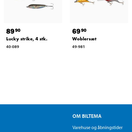
89
69
90
90
Lucky strike, 4 stk.
Woblersæt
40-089
49-981
OM BILTEMA
Varehuse og åbningstider