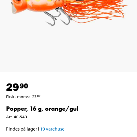
29
90
Ekskl. moms
:
23
92
Popper, 16 g, orange/gul
Art
.
40-543
Findes på lager i
19
varehuse