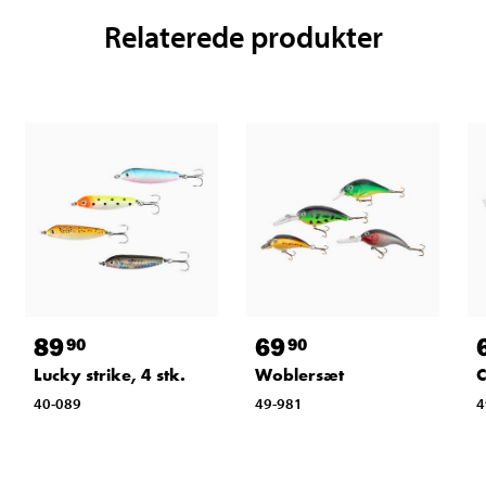
Relaterede produkter
89
69
90
90
Lucky strike, 4 stk.
Woblersæt
C
40-089
49-981
4