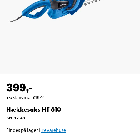
399
,-
Ekskl. moms
:
319
20
Hækkesaks HT 610
Art
.
17-495
Findes på lager i
19
varehuse