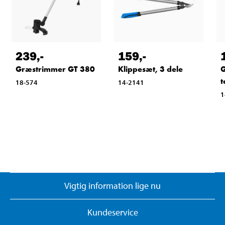
239
,-
159
,-
Græstrimmer GT 380
Klippesæt, 3 dele
G
t
18-574
14-2141
1
Vigtig information lige nu
Kundeservice