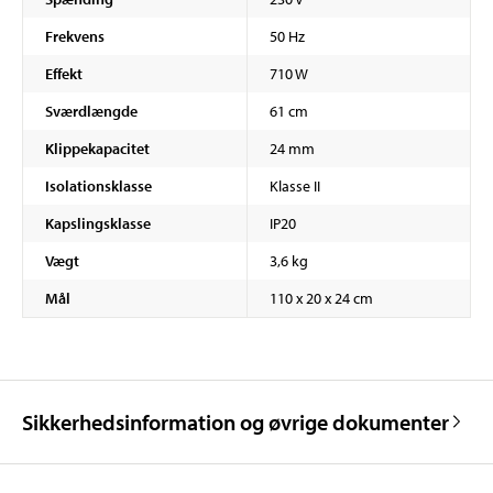
Frekvens
50 Hz
Effekt
710 W
Sværdlængde
61 cm
Klippekapacitet
24 mm
Isolationsklasse
Klasse II
Kapslingsklasse
IP20
Vægt
3,6 kg
Mål
110 x 20 x 24 cm
Sikkerhedsinformation og øvrige dokumenter