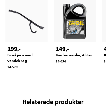
199
,-
149
,-
Brækjern med
Kædesavsolie, 4 liter
K
vendekrog
34-054
3
14-529
Relaterede produkter