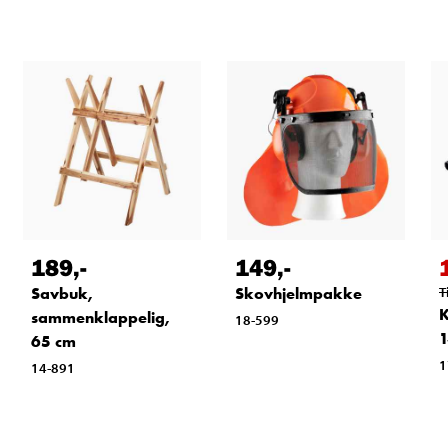
189
,-
149
,-
Savbuk,
Skovhjelmpakke
T
K
sammenklappelig,
18-599
65 cm
1
14-891