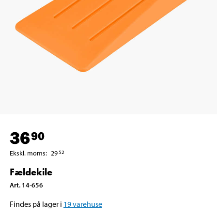
36
90
Ekskl. moms
:
29
52
Fældekile
Art
.
14-656
Findes på lager i
19
varehuse