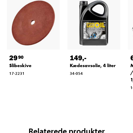
29
149
,-
90
Slibeskive
Kædesavsolie, 4 liter
M
/
17-2231
34-054
1
1
Relaterede produkter