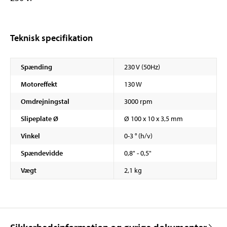
Teknisk specifikation
Spænding
230 V (50Hz)
Motoreffekt
130 W
Omdrejningstal
3000 rpm
Slipeplate Ø
Ø 100 x 10 x 3,5 mm
Vinkel
0-3 ° (h/v)
Spændevidde
0,8" - 0,5"
Vægt
2,1 kg