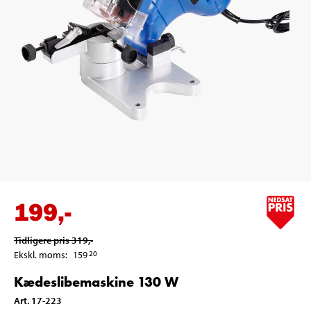
199
,-
Tidligere pris
319
,-
Ekskl. moms
:
159
20
Kædeslibemaskine 130 W
Art
.
17-223