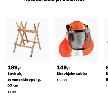
189
,-
149
,-
Savbuk,
Skovhjelmpakke
K
sammenklappelig,
f
18-599
65 cm
1
14-891