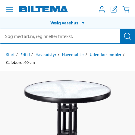
Vælg varehus
Start
Fritid
Haveudstyr
Havemøbler
Udendørs møbler
Cafébord, 60 cm