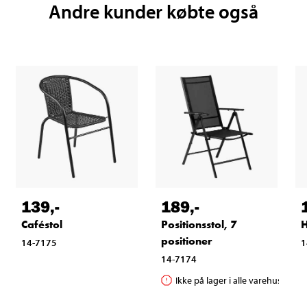
Andre kunder købte også
139
,-
189
,-
Caféstol
Positionsstol, 7
H
positioner
14-7175
1
14-7174
Ikke på lager i alle varehuse