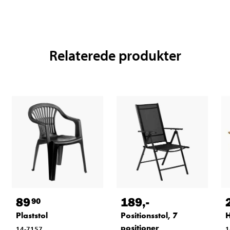
Relaterede produkter
89
189
,-
90
Plaststol
Positionsstol, 7
positioner
14-7157
1