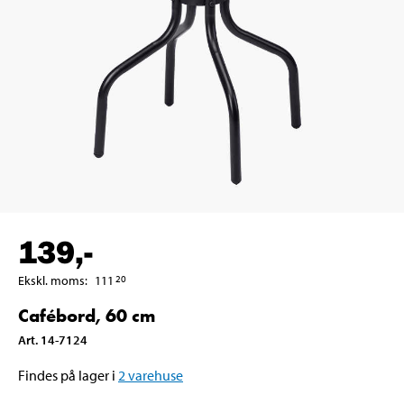
139
,-
Ekskl. moms
:
111
20
Cafébord, 60 cm
Art
.
14-7124
Findes på lager i
2
varehuse