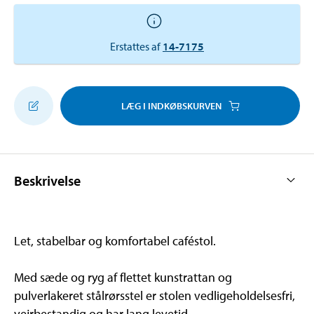
Erstattes af
14-7175
LÆG I INDKØBSKURVEN
Beskrivelse
Let, stabelbar og komfortabel caféstol.
Med sæde og ryg af flettet kunstrattan og
pulverlakeret stålrørsstel er stolen vedligeholdelsesfri,
vejrbestandig og har lang levetid.