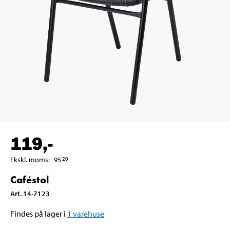
119
,-
Ekskl. moms
:
95
20
Caféstol
Art
.
14-7123
Findes på lager i
1
varehuse