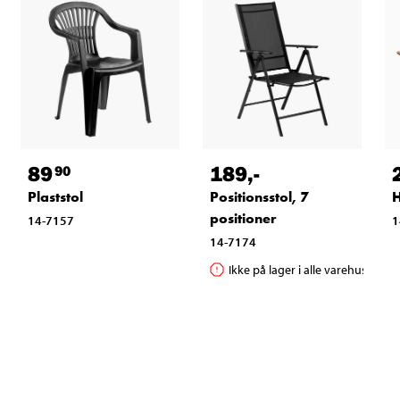
89
189
,-
90
Plaststol
Positionsstol, 7
positioner
14-7157
1
14-7174
Ikke på lager i alle varehuse