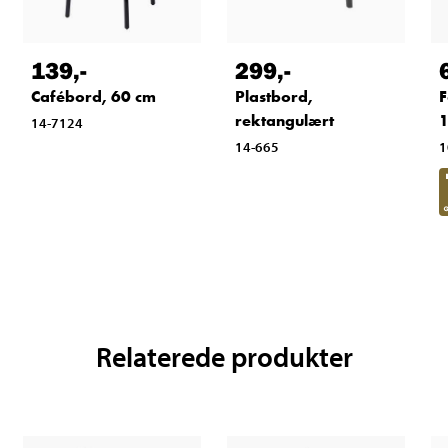
139
,-
299
,-
F
Cafébord, 60 cm
Plastbord,
1
rektangulært
14-7124
1
14-665
Relaterede produkter