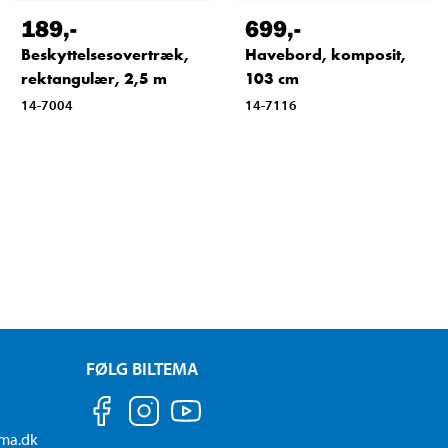
189
,-
699
,-
Beskyttelsesovertræk,
Havebord, komposit,
rektangulær, 2,5 m
103 cm
14-7004
14-7116
FØLG BILTEMA
ema.dk