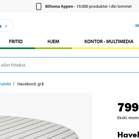
Biltema Appen
- 19.000 produkter i din lomme!
s
M
FRITID
HJEM
KONTOR - MULTIMEDIA
møbler
Havebord, grå
799
Ekskl. mom
Haveb