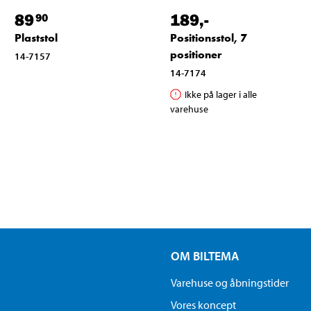
89
189
,-
90
Plaststol
Positionsstol, 7
positioner
14-7157
14-7174
Ikke på lager i alle
varehuse
OM BILTEMA
Varehuse og åbningstider
Vores koncept