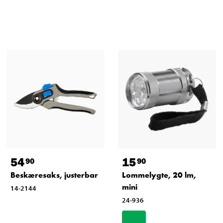
54
15
90
90
Beskæresaks, justerbar
Lommelygte, 20 lm,
mini
14-2144
24-936