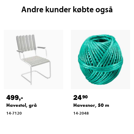
Andre kunder købte også
499
,-
24
90
Havestol, grå
Havesnor, 50 m
14-7120
14-2048