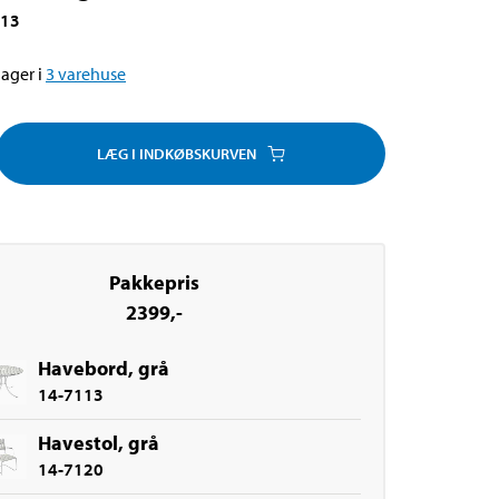
113
ager i
3
varehuse
LÆG I INDKØBSKURVEN
Pakkepris
2399
,-
Havebord, grå
14-7113
Havestol, grå
14-7120