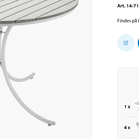
Art
.
14-7
Findes på l
1
x
4
x