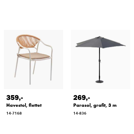
359
,-
269
,-
Havestol, flettet
Parasol, grafit, 3 m
14-7168
14-836