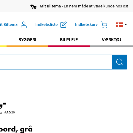
Mit Biltema
- En nem måde at være kunde hos os!
it Biltema
Indkøbsliste
Indkøbskurv
BYGGERI
BILPLEJE
VÆRKTØJ
,-
s
:
639
20
ord, grå