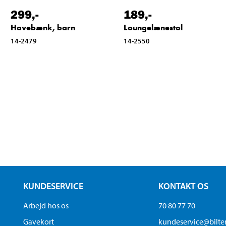
299
,-
189
,-
Havebænk, barn
Loungelænestol
14-2479
14-2550
KUNDESERVICE
KONTAKT OS
Arbejd hos os
70 80 77 70
Gavekort
kundeservice@bilt