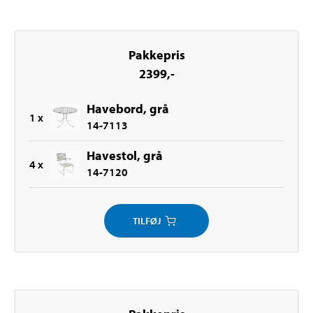
Pakkepris
2399
,-
Havebord, grå
1
x
14-7113
Havestol, grå
4
x
14-7120
TILFØJ