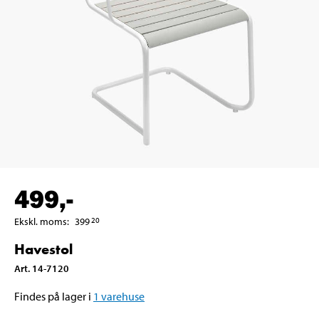
499
,-
Ekskl. moms
:
399
20
Havestol
Art
.
14-7120
Findes på lager i
1
varehuse