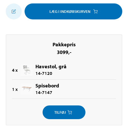
LÆG I INDKØBSKURVEN
Pakkepris
3099
,-
Havestol, grå
4
x
14-7120
Spisebord
1
x
14-7147
TILFØJ