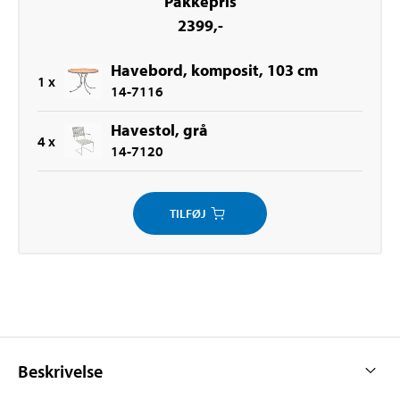
Pakkepris
2399
,-
Havebord, komposit, 103 cm
1
x
14-7116
Havestol, grå
4
x
14-7120
TILFØJ
Beskrivelse