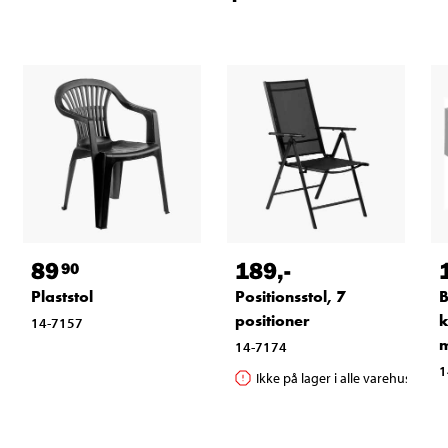
89
189
,-
90
Plaststol
Positionsstol, 7
B
positioner
k
14-7157
14-7174
1
Ikke på lager i alle varehuse