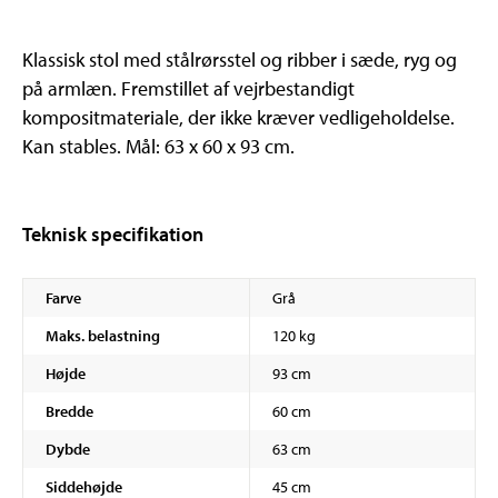
Klassisk stol med stålrørsstel og ribber i sæde, ryg og
på armlæn. Fremstillet af vejrbestandigt
kompositmateriale, der ikke kræver vedligeholdelse.
Kan stables. Mål: 63 x 60 x 93 cm.
Teknisk specifikation
Farve
Grå
Maks. belastning
120 kg
Højde
93 cm
Bredde
60 cm
Dybde
63 cm
Siddehøjde
45 cm