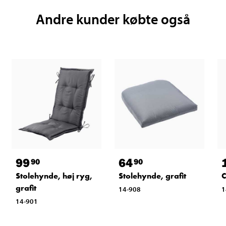
Andre kunder købte også
99
64
90
90
Stolehynde, høj ryg,
Stolehynde, grafit
C
grafit
14-908
1
14-901