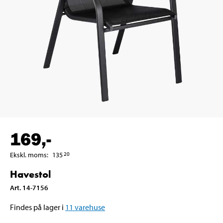
169
,-
Ekskl. moms
:
135
20
Havestol
Art
.
14-7156
Findes på lager i
11
varehuse