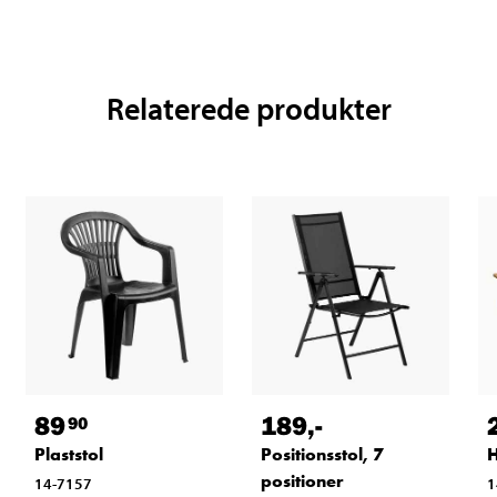
Relaterede produkter
89
189
,-
90
Plaststol
Positionsstol, 7
positioner
14-7157
1