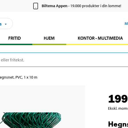
Biltema Appen
- 19.000 produkter i din lomme!
s
M
FRITID
HJEM
KONTOR - MULTIMEDIA
egnsnet, PVC, 1 x 10 m
199
Ekskl. mom
Hegns