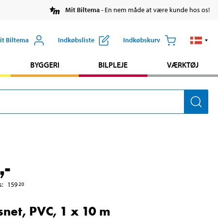
Mit Biltema
- En nem måde at være kunde hos os!
it Biltema
Indkøbsliste
Indkøbskurv
BYGGERI
BILPLEJE
VÆRKTØJ
,-
s
:
159
20
net, PVC, 1 x 10 m