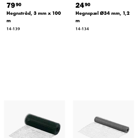
79
24
90
90
Hegnstråd, 3 mm x 100
Hegnspæl Ø34 mm, 1,2
m
m
14-139
14-134