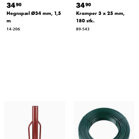
34
34
90
90
Hegnspæl Ø34 mm, 1,5
Kramper 3 x 25 mm,
m
180 stk.
14-206
89-543