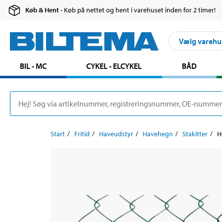
Køb & Hent
- Køb på nettet og hent i varehuset inden for 2 timer!
Vælg varehu
BIL - MC
CYKEL - ELCYKEL
BÅD
Start
Fritid
Haveudstyr
Havehegn
Stakitter
H