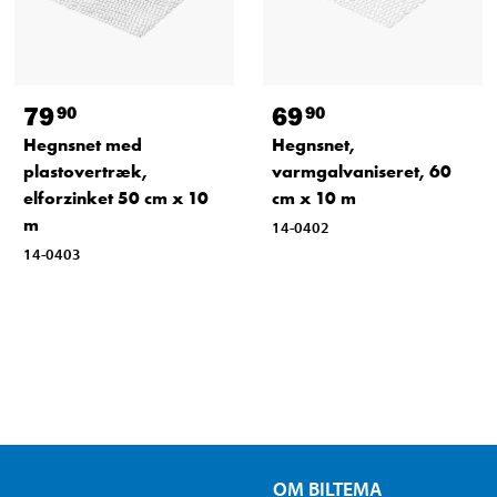
79
69
90
90
Hegnsnet med
Hegnsnet,
plastovertræk,
varmgalvaniseret, 60
elforzinket 50 cm x 10
cm x 10 m
m
14-0402
14-0403
OM BILTEMA