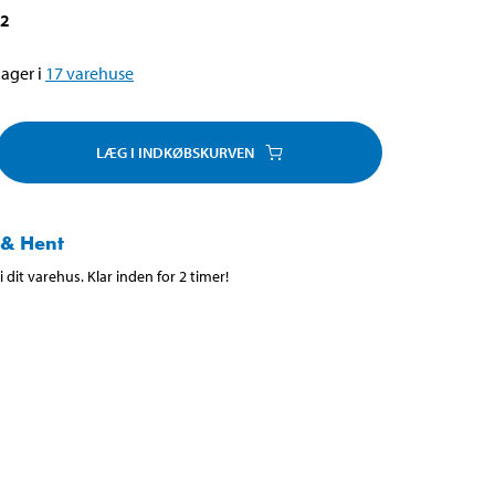
42
ager i
17
varehuse
LÆG I INDKØBSKURVEN
 & Hent
 dit varehus. Klar inden for 2 timer!