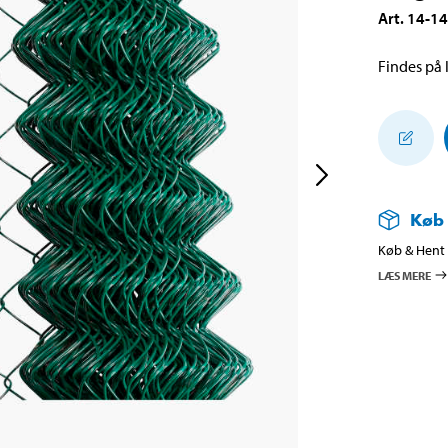
Art
.
14-1
Findes på l
Køb
Køb & Hent i
LÆS MERE