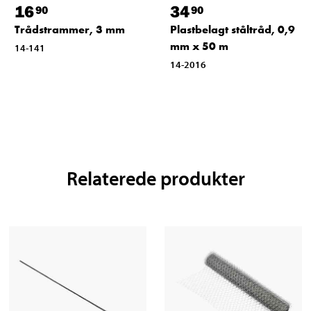
16
34
90
90
Trådstrammer, 3 mm
Plastbelagt ståltråd, 0,9
mm x 50 m
14-141
14-2016
Relaterede produkter