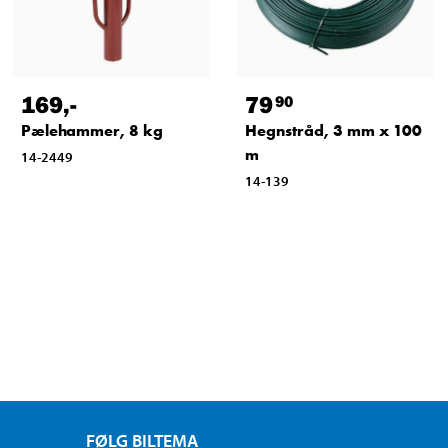
169
,-
79
90
Pælehammer, 8 kg
Hegnstråd, 3 mm x 100
m
14-2449
14-139
FØLG BILTEMA