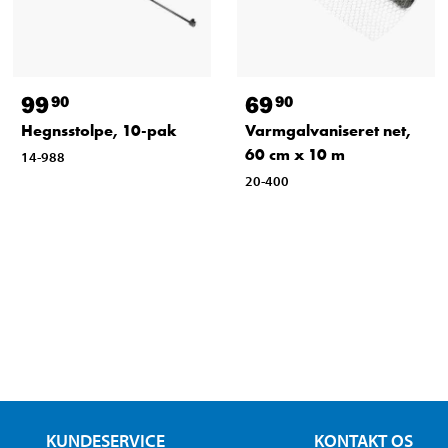
99
69
90
90
Hegnsstolpe, 10-pak
Varmgalvaniseret net,
60 cm x 10 m
14-988
20-400
KUNDESERVICE
KONTAKT OS