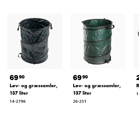
69
69
90
90
Løv- og græssamler,
Løv- og græssamler,
R
137 liter
137 liter
1
14-2796
26-251